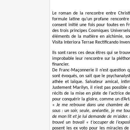
Le roman de la rencontre entre Christi
formule latine qu’un profane rencontre 
consent initié une fois pour toutes en 
des trois principes Cosmiques Universel
éléments de la matière en alchimie, soufr
Visita Interiora Terrae Rectificando Inv
Ils sont rares ces deux êtres qui se trouv
improbable leur rencontre sur la pléthor
financier.
De Franc-Maçonnerie il n’est question q
sont évoqués, on sait que le psychanaly
athée et laïque. Salvateur amical, int
Justement Marilyn, il n’est pas possible 
récits de la mise en piste de l’actrice 
pour conquérir la gloire, comme un d’A
«
Je me retrouve dans une chambre de 
sous : un soir, seule, anéantie, je me t
de mon lit et je lui demande de m’aider.
trouvé un travail « t’occuper de l’expo
posent les ex voto pour les miracles de