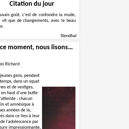
Citation du jour
uvais goût, c'est de confondre la mode,
e vit que de changements, avec le beau
e.
Stendhal
 ce moment, nous lisons…
ois Richard
 jeunes gens, pendant
 temps, dans un squat
nes et de vestiges,
 en haut d’une butte
’atteinte : chacun
lin et amnésique à
ues années de là,
lés dans ce lieu à leur
 de l’adolescence par
igure impressionnante,