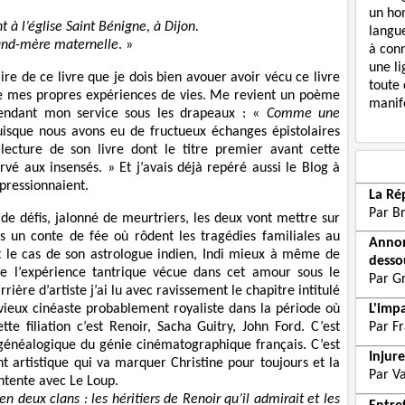
un ho
t à l’église Saint Bénigne, à Dijon.
langue
grand-mère maternelle
. »
à con
une li
 de ce livre que je dois bien avouer avoir vécu ce livre
toute 
e mes propres expériences de vies. Me revient un poème
manife
endant mon service sous les drapeaux : «
Comme une
puisque nous avons eu de fructueux échanges épistolaires
ecture de son livre dont le titre premier avant cette
rvé aux insensés. » Et j’avais déjà repéré aussi le Blog à
pressionnaient.
La Ré
Par B
 de défis, jalonné de meurtriers, les deux vont mettre sur
 un conte de fée où rôdent les tragédies familiales au
Annon
t le cas de son astrologue indien, Indi mieux à même de
desso
de l’expérience tantrique vécue dans cet amour sous le
Par G
ière d’artiste j’ai lu avec ravissement le chapitre intitulé
 vieux cinéaste probablement royaliste dans la période où
L'imp
tte filiation c’est Renoir, Sacha Guitry, John Ford. C’est
Par F
généalogique du génie cinématographique français. C’est
Injur
 artistique qui va marquer Christine pour toujours et la
Par V
entente avec Le Loup.
en deux clans : les héritiers de Renoir qu’il admirait et les