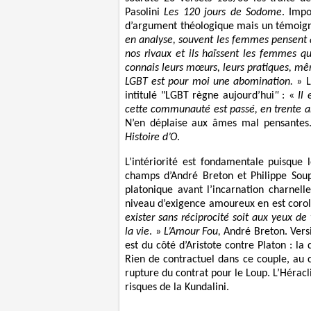
Pasolini
Les 120 jours de Sodome
. Impo
d’argument théologique mais un témoign
en analyse, souvent les femmes pensent q
nos rivaux et ils haïssent les femmes q
connais leurs mœurs, leurs pratiques, m
LGBT est pour moi une abomination.
» L
intitulé "LGBT règne aujourd’hui
"
: «
Il
cette communauté est passé, en trente ans
N’en déplaise aux âmes mal pensantes
Histoire d’O
.
L’intériorité est fondamentale puisque
champs d’André Breton et Philippe Soup
platonique avant l’incarnation charnelle
niveau d’exigence amoureux en est corol
exister sans réciprocité soit aux yeux de 
la vie
. »
L’Amour Fou,
André Breton. Versi
est du côté d’Aristote contre Platon : la 
Rien de contractuel dans ce couple, au c
rupture du contrat pour le Loup. L’Hérac
risques de la Kundalini.