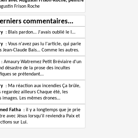
tien avec Augustin Frison-Roche, peintre
ugustin Frison Roche
erniers commentaires...
ry
:
Blais pardon... J'avais oublié le l...
ry
:
Vous n'avez pas lu l'article, qui parle
s Jean-Claude Bais... Comme les autres.
:
Amaury Watremez Petit Bréviaire d'un
nd désastre de la prose des incultes
fiques se prétendant...
ry
:
Ma réaction aux incendies Ça brûle,
s regardez ailleurs Chaque été, les
images. Les mêmes drones...
med Fatha
:
il y a longtemps que je prie
re avec Jésus lorsqu'il reviendra Paix et
ctions sur Lui.