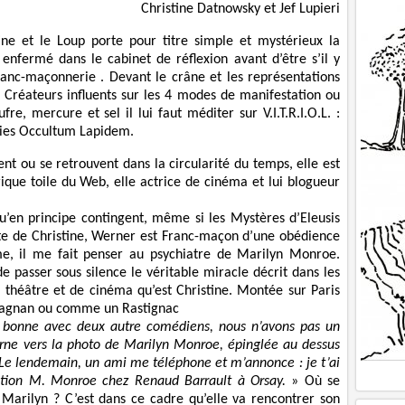
Christine Datnowsky et Jef Lupieri
ne et le Loup porte pour titre simple et mystérieux la
enfermé dans le cabinet de réflexion avant d’être s’il y
Franc-maçonnerie . Devant le crâne et les représentations
s Créateurs influents sur les 4 modes de manifestation ou
e, mercure et sel il lui faut méditer sur V.I.T.R.I.O.L. :
enies Occultum Lapidem.
ent ou se retrouvent dans la circularité du temps, elle est
ique toile du Web, elle actrice de cinéma et lui blogueur
u’en principe contingent, même si les Mystères d’Eleusis
ste de Christine, Werner est Franc-maçon d’une obédience
ime, il me fait penser au psychiatre de Marilyn Monroe.
de passer sous silence le véritable miracle décrit dans les
de théâtre et de cinéma qu’est Christine. Montée sur Paris
rtagnan ou comme un Rastignac
bonne avec deux autre comédiens, nous n’avons pas un
ourne vers la photo de Marilyn Monroe, épinglée au dessus
 Le lendemain, un ami me téléphone et m’annonce : je t’ai
sition M. Monroe chez Renaud Barrault à Orsay.
» Où se
 Marilyn ? C’est dans ce cadre qu’elle va rencontrer son