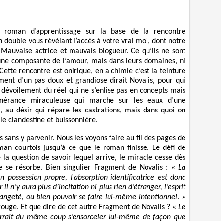
 un roman d’apprentissage sur la base de la rencontre
son double vous révélant l’accès à votre vrai moi, dont notre
Mauvaise actrice et mauvais blogueur. Ce qu’ils ne sont
 une composante de l’amour, mais dans leurs domaines, ni
Cette rencontre est onirique, en alchimie c’est la teinture
ment d’un pas doux et grandiose dirait Novalis, pour qui
e dévoilement du réel qui ne s’enlise pas en concepts mais
tinérance miraculeuse qui marche sur les eaux d’une
e, au désir qui répare les castrations, mais dans quoi on
ole clandestine et buissonnière.
 sans y parvenir. Nous les voyons faire au fil des pages de
oman courtois jusqu’à ce que le roman finisse. Le défi de
 la question de savoir lequel arrive, le miracle cesse dès
nte se résorbe. Bien singulier Fragment de Novalis : «
La
n possession propre, l’absorption identificatrice est donc
 il n’y aura plus d’incitation ni plus rien d’étranger, l’esprit
rangeté, ou bien pouvoir se faire lui-même intentionnel
. »
 rouge. Et que dire de cet autre Fragment de Novalis ? «
Le
ourrait du même coup s’ensorceler lui-même de façon que