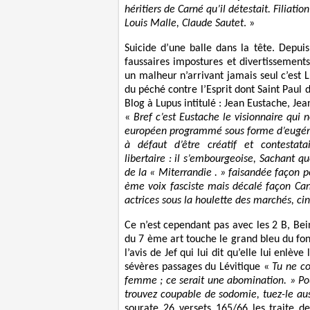
héritiers de Carné qu’il détestait. Filiatio
Louis Malle, Claude Sautet
. »
Suicide d’une balle dans la tête. Depui
faussaires impostures et divertissement
un malheur n’arrivant jamais seul c’est 
du péché contre l’Esprit dont Saint Paul d
Blog à Lupus intitulé : Jean Eustache, J
«
Bref c’est Eustache le visionnaire qu
européen programmé sous forme d’eugénis
à défaut d’être créatif et contestata
libertaire : il s’embourgeoise, Sachant q
de la « Miterrandie . » faisandée façon p
ème voix fasciste mais décalé façon Can
actrices sous la houlette des marchés, cin
Ce n’est cependant pas avec les 2 B, Be
du 7 ème art touche le grand bleu du fon
l’avis de Jef qui lui dit qu’elle lui enlè
sévères passages du Lévitique «
Tu ne c
femme ; ce serait une abomination.
» Pou
trouvez coupable de sodomie, tuez-le aus
sourate 26 versets 165/66 les traite de