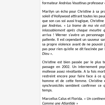
formateur Andréas Voustinas professeur d
Marilyn un écho pour Christine à sa pr
soleil d’Hollywood attirant toutes les p
que son cas soi aussi tragique, Christine
par Andréas. «
La trame de ma vie est
inlassablement après chaque meurtre qu
arriva ! Werner s’avère un personnage 
patiente. Il est cependant un sauveur san
sa propre violence avant de ne pouvoir 
pas pour rien qu’elle se dit fascinée par
Dieu
».
Christine est bien passée par le plus t
passage en 2002. Un internement psyc
mollesse assez révoltante. A la fois mort
restreint encore pour faire face à ce 
homme et de cette femme. Christine en
synchronicités semblent confirmer ce 
temps.
Marcellus Caïus et Florida.
« Un continen
Comme une Atlantide
»