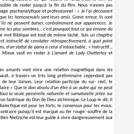
ssible de rester jusqu’à la fin du film. Nous n’avons pas
age psychanalytique et professionnel : «
Je l’ai découvert
ue les homosexuels sont leurs amis. Grave erreur, ils sont
u’ils ne peuvent baiser, contrairement aux apparences. Je
ême les plus sombres… c’est pourquoi tout ce qui émane du
e mot Biblique est tout de même lâché. Suis un chapitre
 est instructif de constater rétrospectivement, à quel point
, d’un statut de paria à celui d’intouchable
. » Instructif…
. Mieux vaut en rester à
L’amant de Lady Chatterley
et
 les amants vont vivre une relation magnétique dans les
ault, à travers un très long préliminaire cependant pas
 de leur liaison. Leur relation participe du sur- réel, le
laire
« Que le don absolu d’un être à un autre qui ne peut
tous la seule passerelle naturelle et surnaturelle jetée sur
on tantrique du Don de Dieu alchimique. Le Loup le dit, il
dialectique est pour les forts, le consensus pour les mous.
ontraire puisqu’il est marqué au fer rouge -souffre de la
litien Nietzsche est leur guide à vivre dangereusement aux