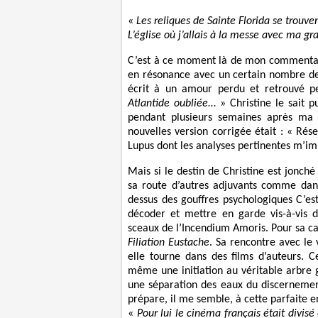
«
Les reliques de Sainte Florida se trouven
L’église où j’allais à la messe avec ma 
C’est à ce moment là de mon commentaire
en résonance avec un certain nombre d
écrit à un amour perdu et retrouvé p
Atlantide oubliée
… » Christine le sait 
pendant plusieurs semaines après ma l
nouvelles version corrigée était : « Rése
Lupus dont les analyses pertinentes m’im
Mais si le destin de Christine est jonché
sa route d’autres adjuvants comme dans
dessus des gouffres psychologiques C’es
décoder et mettre en garde vis-à-vis 
sceaux de l’Incendium Amoris. Pour sa carr
Filiation Eustache
. Sa rencontre avec le
elle tourne dans des films d’auteurs. Ce
même une initiation au véritable arbre 
une séparation des eaux du discernement
prépare, il me semble, à cette parfaite 
«
Pour lui le cinéma français était divisé 