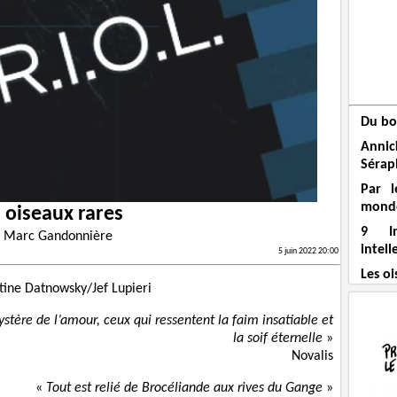
Du bo
Anni
Sérap
Par l
mond
 oiseaux rares
9 In
r
Marc Gandonnière
intell
5 juin 2022 20:00
Les oi
tine Datnowsky/Jef Lupieri
ystère de l’amour, ceux qui ressentent la faim insatiable et
la soif éternelle
»
Novalis
«
Tout est relié de Brocéliande aux rives du Gange
»