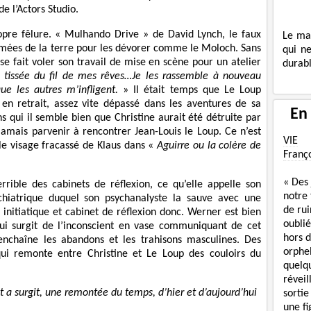
e l’Actors Studio.
opre fêlure. « Mulhando Drive » de David Lynch, le faux
Le ma
aumées de la terre pour les dévorer comme le Moloch. Sans
qui n
 se fait voler son travail de mise en scène pour un atelier
durabl
 tissée du fil de mes rêves…Je les rassemble à nouveau
e les autres m’infligent.
» Il était temps que Le Loup
en retrait, assez vite dépassé dans les aventures de sa
En
s qui il semble bien que Christine aurait été détruite par
jamais parvenir à rencontrer Jean-Louis le Loup. Ce n’est
VIE
 le visage fracassé de Klaus dans «
Aguirre ou la colère de
Franç
« Des
errible des cabinets de réflexion, ce qu’elle appelle son
notre
hiatrique duquel son psychanalyste la sauve avec une
de rui
 initiatique et cabinet de réflexion donc. Werner est bien
oublié
qui surgit de l’inconscient en vase communiquant de cet
hors d
chaîne les abandons et les trahisons masculines. Des
orphe
qui remonte entre Christine et Le Loup des couloirs du
quelq
réveil
t a surgit, une remontée du temps, d’hier et d’aujourd’hui
sortie
une f