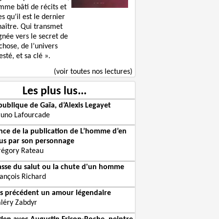
mme bâti de récits et
s qu’il est le dernier
naître. Qui transmet
gnée vers le secret de
chose, de l’univers
sté, et sa clé ».
(voir toutes nos lectures)
Les plus lus...
publique de Gaïa, d’Alexis Legayet
runo Lafourcade
ce de la publication de L’homme d’en
us par son personnage
régory Rateau
asse du salut ou la chute d'un homme
rançois Richard
es précédent un amour légendaire
aléry Zabdyr