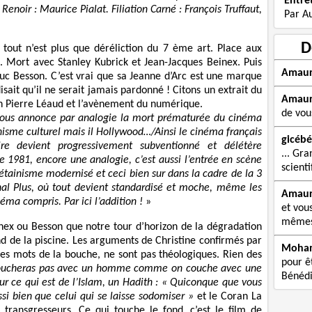
Entre
n Renoir : Maurice Pialat. Filiation Carné : François Truffaut,
Par A
D
s tout n’est plus que déréliction du 7 ème art. Place aux
s. Mort avec Stanley Kubrick et Jean-Jacques Beinex. Puis
Amau
Luc Besson. C’est vrai que sa Jeanne d’Arc est une marque
isait qu’il ne serait jamais pardonné ! Citons un extrait du
Amau
ean Pierre Léaud et l’avènement du numérique.
de vou
i nous annonce par analogie la mort prématurée du cinéma
me culturel mais il Hollywood…/Ainsi le cinéma français
gicébé
ire devient progressivement subventionné et délétère
... Gra
ue 1981, encore une analogie, c’est aussi l’entrée en scène
scienti
étainisme modernisé et ceci bien sur dans la cadre de la 3
al Plus, où tout devient standardisé et moche, même les
Amau
éma compris. Par ici l’addition !
»
et vou
mêmes 
inex ou Besson que notre tour d’horizon de la dégradation
d de la piscine. Les arguments de Christine confirmés par
Moha
ve les mots de la bouche, ne sont pas théologiques. Rien des
pour êt
oucheras pas avec un homme comme on couche avec une
Bénédi
r ce qui est de l’Islam, un Hadith : «
Quiconque que vous
si bien que celui qui se laisse sodomiser »
et le Coran La
 transgresseurs. Ce qui touche le fond, c’est le film de