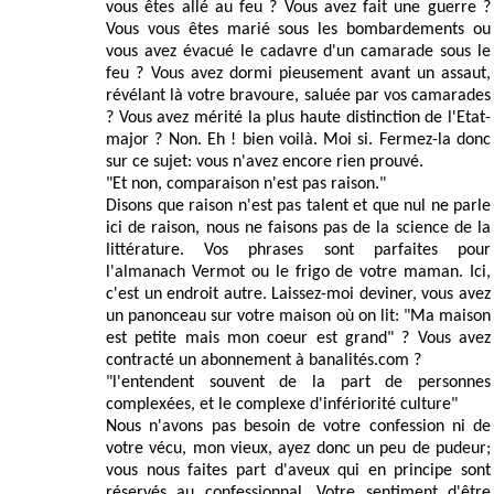
vous êtes allé au feu ? Vous avez fait une guerre ?
Vous vous êtes marié sous les bombardements ou
vous avez évacué le cadavre d'un camarade sous le
feu ? Vous avez dormi pieusement avant un assaut,
révélant là votre bravoure, saluée par vos camarades
? Vous avez mérité la plus haute distinction de l'Etat-
major ? Non. Eh ! bien voilà. Moi si. Fermez-la donc
sur ce sujet: vous n'avez encore rien prouvé.
"Et non, comparaison n'est pas raison."
Disons que raison n'est pas talent et que nul ne parle
ici de raison, nous ne faisons pas de la science de la
littérature. Vos phrases sont parfaites pour
l'almanach Vermot ou le frigo de votre maman. Ici,
c'est un endroit autre. Laissez-moi deviner, vous avez
un panonceau sur votre maison où on lit: "Ma maison
est petite mais mon coeur est grand" ? Vous avez
contracté un abonnement à banalités.com ?
"l'entendent souvent de la part de personnes
complexées, et le complexe d'infériorité culture"
Nous n'avons pas besoin de votre confession ni de
votre vécu, mon vieux, ayez donc un peu de pudeur;
vous nous faites part d'aveux qui en principe sont
réservés au confessionnal. Votre sentiment d'être