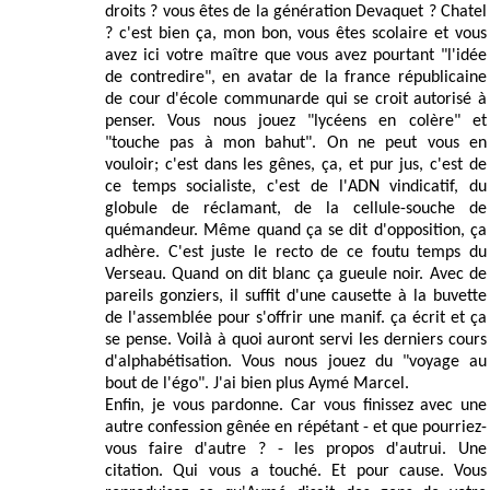
droits ? vous êtes de la génération Devaquet ? Chatel
? c'est bien ça, mon bon, vous êtes scolaire et vous
avez ici votre maître que vous avez pourtant "l'idée
de contredire", en avatar de la france républicaine
de cour d'école communarde qui se croit autorisé à
penser. Vous nous jouez "lycéens en colère" et
"touche pas à mon bahut". On ne peut vous en
vouloir; c'est dans les gênes, ça, et pur jus, c'est de
ce temps socialiste, c'est de l'ADN vindicatif, du
globule de réclamant, de la cellule-souche de
quémandeur. Même quand ça se dit d'opposition, ça
adhère. C'est juste le recto de ce foutu temps du
Verseau. Quand on dit blanc ça gueule noir. Avec de
pareils gonziers, il suffit d'une causette à la buvette
de l'assemblée pour s'offrir une manif. ça écrit et ça
se pense. Voilà à quoi auront servi les derniers cours
d'alphabétisation. Vous nous jouez du "voyage au
bout de l'égo". J'ai bien plus Aymé Marcel.
Enfin, je vous pardonne. Car vous finissez avec une
autre confession gênée en répétant - et que pourriez-
vous faire d'autre ? - les propos d'autrui. Une
citation. Qui vous a touché. Et pour cause. Vous