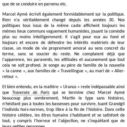
que de se conduire en parvenu etc.
Marcel Aymé écrivit également formidablement sur la politique.
Rien n'a véritablement changé depuis les années 30. Nos
politiques tous issus de la même caste affichent toujours les
mêmes lieux communs vaguement humanistes, jouant la comédie
plus ou moins intelligemment. Il s'agit pour eux au fond et
toujours et encore de défendre les intérêts matériels de leur
classe, un mode de vie proprement amoral au sens concret du
terme, sans se soucier du reste. Ne comptaient déjà que
l'apparence, les paravents, les attitudes et aucunement que tout
cela ne soit profond. Je songe au père de famille de la nouvelle
« la canne », aux familles de « Travellingue », au mari de « Aller-
retour ».
Et bien entendu, en la matière « Uranus » reste indépassable ainsi
que
Traversée de Paris
qui se termine chez Marcel Aymé
beaucoup plus sombrement, Martin le type sans histoires,
n'hésitant pas à toutes les bassesses pour survivre, tuant Grandgil
l'individu hors-normes, trop libre à la fin de l'histoire. Dans cette
histoire célèbre, les êtres humains s'habituent et se satisfont de
tout, y compris l'horreur et l'abjection, ne s'inquiétant que de
leurs petites personnes.