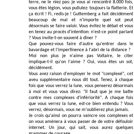
terre, ne le niez pas: je vous ai rencontré 8.000 fois,
vous êtes légion, vous pullulez: toujours la flatterie. Et
ça écrit ! Fi, redis-je ! Guttemberg a fait décidément
beaucoup de mal et n'importe quel sot peut
désormais se faire valoir. Vous évitez le débat et vous
en tenez au procès d'intention: n'est-ce point parlant
? Vous invite-t-on souvent à dîner ?
Que pouvez-vous faire d'autre qu'entrer dans le
bavardage et l'impertinence à l'abri de la distance ?
Moi non plus je n'aime pas Voltaire, le citer
implique-t-il qu'on l'aime ? Oui, vous êtes un sot,
décidément.
Vous avez raison d'employer le mot "complexé", cet
aveu supplémentaire nous dit tout. Tenez, à chaque
fois que vous verrez la lune, vous penserez désormais
à moi et vous vous direz: "il faut que je me batte
contre mes complexes d'infériorité". A chaque fois
que vous verrez la lune, est-ce bien entendu ? Vous
verrez, désormais, vous ne m'oublierez plus jamais.
Je crois qu'ainsi on pourra vaincre vos complexes et
on vous amènera à vous passer de de votre défouloir
internet. Un jour, qui sait, vous aurez quelques
grammes de courage.