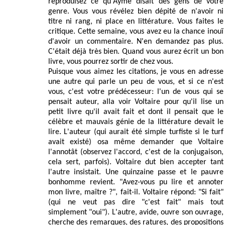
reproduisez ce qu'Aymé disait des gens de votre
genre. Vous vous révélez bien dépité de n'avoir ni
titre ni rang, ni place en littérature. Vous faites le
critique. Cette semaine, vous avez eu la chance inouï
d'avoir un commentaire. N'en demandez pas plus.
C'était déjà très bien. Quand vous aurez écrit un bon
livre, vous pourrez sortir de chez vous.
Puisque vous aimez les citations, je vous en adresse
une autre qui parle un peu de vous, et si ce n'est
vous, c'est votre prédécesseur: l'un de vous qui se
pensait auteur, alla voir Voltaire pour qu'il lise un
petit livre qu'il avait fait et dont il pensait que le
célèbre et mauvais génie de la littérature devait le
lire. L'auteur (qui aurait été simple turfiste si le turf
avait existé) osa même demander que Voltaire
l'annotât (observez l'accord, c'est de la conjugaison,
cela sert, parfois). Voltaire dut bien accepter tant
l'autre insistait. Une quinzaine passe et le pauvre
bonhomme revient. "Avez-vous pu lire et annoter
mon livre, maître ?", fait-il. Voltaire répond: "Si fait"
(qui ne veut pas dire "c'est fait" mais tout
simplement "oui"). L'autre, avide, ouvre son ouvrage,
cherche des remarques, des ratures, des propositions