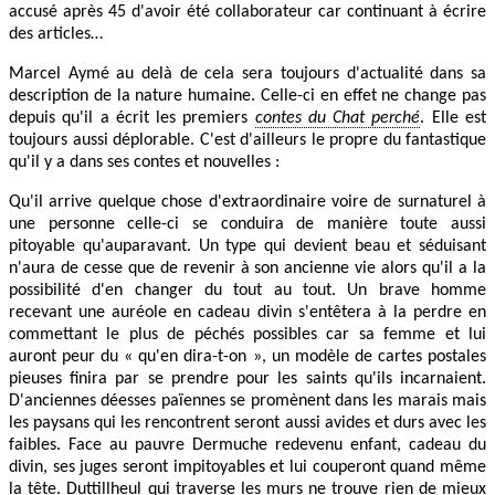
accusé après 45 d'avoir été collaborateur car continuant à écrire
des articles…
Marcel Aymé au delà de cela sera toujours d'actualité dans sa
description de la nature humaine. Celle-ci en effet ne change pas
depuis qu'il a écrit les premiers
contes du Chat perché
. Elle est
toujours aussi déplorable. C'est d'ailleurs le propre du fantastique
qu'il y a dans ses contes et nouvelles :
Qu'il arrive quelque chose d'extraordinaire voire de surnaturel à
une personne celle-ci se conduira de manière toute aussi
pitoyable qu'auparavant. Un type qui devient beau et séduisant
n'aura de cesse que de revenir à son ancienne vie alors qu'il a la
possibilité d'en changer du tout au tout. Un brave homme
recevant une auréole en cadeau divin s'entêtera à la perdre en
commettant le plus de péchés possibles car sa femme et lui
auront peur du « qu'en dira-t-on », un modèle de cartes postales
pieuses finira par se prendre pour les saints qu'ils incarnaient.
D'anciennes déesses païennes se promènent dans les marais mais
les paysans qui les rencontrent seront aussi avides et durs avec les
faibles. Face au pauvre Dermuche redevenu enfant, cadeau du
divin, ses juges seront impitoyables et lui couperont quand même
la tête. Duttillheul qui traverse les murs ne trouve rien de mieux