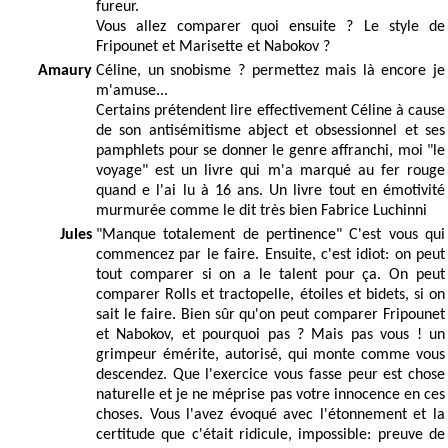
fureur.
Vous allez comparer quoi ensuite ? Le style de
Fripounet et Marisette et Nabokov ?
Amaury
Céline, un snobisme ? permettez mais là encore je
m'amuse...
Certains prétendent lire effectivement Céline à cause
de son antisémitisme abject et obsessionnel et ses
pamphlets pour se donner le genre affranchi, moi "le
voyage" est un livre qui m'a marqué au fer rouge
quand e l'ai lu à 16 ans. Un livre tout en émotivité
murmurée comme le dit très bien Fabrice Luchinni
Jules
"Manque totalement de pertinence" C'est vous qui
commencez par le faire. Ensuite, c'est idiot: on peut
tout comparer si on a le talent pour ça. On peut
comparer Rolls et tractopelle, étoiles et bidets, si on
sait le faire. Bien sûr qu'on peut comparer Fripounet
et Nabokov, et pourquoi pas ? Mais pas vous ! un
grimpeur émérite, autorisé, qui monte comme vous
descendez. Que l'exercice vous fasse peur est chose
naturelle et je ne méprise pas votre innocence en ces
choses. Vous l'avez évoqué avec l'étonnement et la
certitude que c'était ridicule, impossible: preuve de