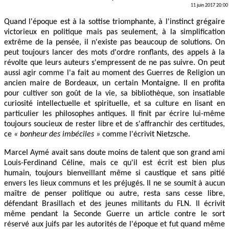
11 juin 2017 20:00
Quand l'époque est à la sottise triomphante, à l'instinct grégaire
victorieux en politique mais pas seulement, à la simplification
extrême de la pensée, il n'existe pas beaucoup de solutions. On
peut toujours lancer des mots d'ordre ronflants, des appels à la
révolte que leurs auteurs s'empressent de ne pas suivre. On peut
aussi agir comme l'a fait au moment des Guerres de Religion un
ancien maire de Bordeaux, un certain Montaigne. Il en profita
pour cultiver son goût de la vie, sa bibliothèque, son insatiable
curiosité intellectuelle et spirituelle, et sa culture en lisant en
particulier les philosophes antiques. Il finit par écrire lui-même
toujours soucieux de rester libre et de s'affranchir des certitudes,
ce
« bonheur des imbéciles »
comme l'écrivit Nietzsche.
Marcel Aymé avait sans doute moins de talent que son grand ami
Louis-Ferdinand Céline, mais ce qu'il est écrit est bien plus
humain, toujours bienveillant même si caustique et sans pitié
envers les lieux communs et les préjugés. Il ne se soumit à aucun
maître de penser politique ou autre, resta sans cesse libre,
défendant Brasillach et des jeunes militants du FLN. Il écrivit
même pendant la Seconde Guerre un article contre le sort
réservé aux juifs par les autorités de l'époque et fut quand même