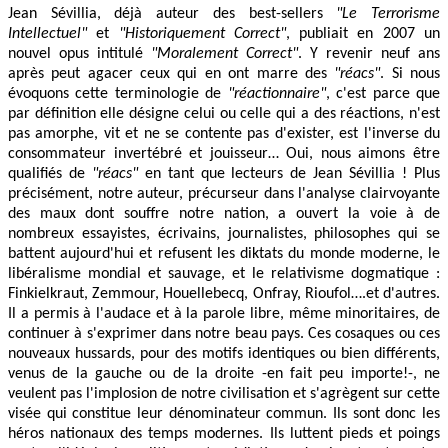
Jean Sévillia, déjà auteur des best-sellers
"Le Terrorisme
Intellectuel"
et
"Historiquement Correct"
, publiait en 2007 un
nouvel opus intitulé
"Moralement Correct"
. Y revenir neuf ans
après peut agacer ceux qui en ont marre des
"réacs"
. Si nous
évoquons cette terminologie de
"réactionnaire"
, c'est parce que
par définition elle désigne celui ou celle qui a des réactions, n'est
pas amorphe, vit et ne se contente pas d'exister, est l'inverse du
consommateur invertébré et jouisseur… Oui, nous aimons être
qualifiés de
"réacs"
en tant que lecteurs de Jean Sévillia ! Plus
précisément, notre auteur, précurseur dans l'analyse clairvoyante
des maux dont souffre notre nation, a ouvert la voie à de
nombreux essayistes, écrivains, journalistes, philosophes qui se
battent aujourd'hui et refusent les diktats du monde moderne, le
libéralisme mondial et sauvage, et le relativisme dogmatique :
Finkielkraut, Zemmour, Houellebecq, Onfray, Rioufol….et d'autres.
Il a permis à l'audace et à la parole libre, même minoritaires, de
continuer à s'exprimer dans notre beau pays. Ces cosaques ou ces
nouveaux hussards, pour des motifs identiques ou bien différents,
venus de la gauche ou de la droite -en fait peu importe!-, ne
veulent pas l'implosion de notre civilisation et s'agrègent sur cette
visée qui constitue leur dénominateur commun. Ils sont donc les
héros nationaux des temps modernes. Ils luttent pieds et poings