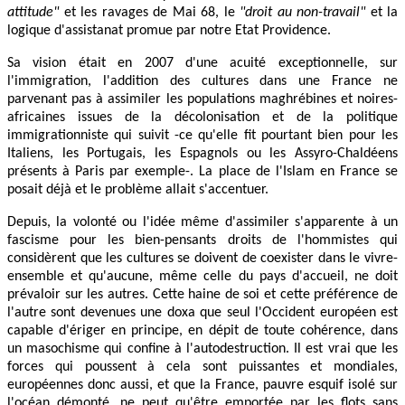
attitude"
et les ravages de Mai 68, le
"droit au non-travail"
et la
logique d'assistanat promue par notre Etat Providence.
Sa vision était en 2007 d'une acuité exceptionnelle, sur
l'immigration, l'addition des cultures dans une France ne
parvenant pas à assimiler les populations maghrébines et noires-
africaines issues de la décolonisation et de la politique
immigrationniste qui suivit -ce qu'elle fit pourtant bien pour les
Italiens, les Portugais, les Espagnols ou les Assyro-Chaldéens
présents à Paris par exemple-. La place de l'Islam en France se
posait déjà et le problème allait s'accentuer.
Depuis, la volonté ou l'idée même d'assimiler s'apparente à un
fascisme pour les bien-pensants droits de l'hommistes qui
considèrent que les cultures se doivent de coexister dans le vivre-
ensemble et qu'aucune, même celle du pays d'accueil, ne doit
prévaloir sur les autres. Cette haine de soi et cette préférence de
l'autre sont devenues une doxa que seul l'Occident européen est
capable d'ériger en principe, en dépit de toute cohérence, dans
un masochisme qui confine à l'autodestruction. Il est vrai que les
forces qui poussent à cela sont puissantes et mondiales,
européennes donc aussi, et que la France, pauvre esquif isolé sur
l'océan démonté, ne peut qu'être emportée par les flots sans