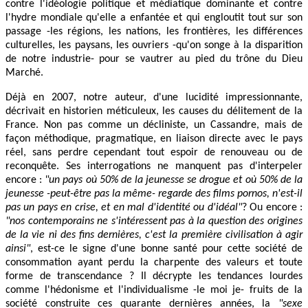
contre l'idéologie politique et médiatique dominante et contre
l'hydre mondiale qu'elle a enfantée et qui engloutit tout sur son
passage -les régions, les nations, les frontières, les différences
culturelles, les paysans, les ouvriers -qu'on songe à la disparition
de notre industrie- pour se vautrer au pied du trône du Dieu
Marché.
Déjà en 2007, notre auteur, d'une lucidité impressionnante,
décrivait en historien méticuleux, les causes du délitement de la
France. Non pas comme un décliniste, un Cassandre, mais de
façon méthodique, pragmatique, en liaison directe avec le pays
réel, sans perdre cependant tout espoir de renouveau ou de
reconquête. Ses interrogations ne manquent pas d'interpeler
encore :
"un pays où 50% de la jeunesse se drogue et où 50% de la
jeunesse -peut-être pas la même- regarde des films pornos, n'est-il
pas un pays en crise, et en mal d'identité ou d'idéal"
? Ou encore :
"nos contemporains ne s'intéressent pas à la question des origines
de la vie ni des fins dernières, c'est la première civilisation à agir
ainsi"
, est-ce le signe d'une bonne santé pour cette société de
consommation ayant perdu la charpente des valeurs et toute
forme de transcendance ? Il décrypte les tendances lourdes
comme l'hédonisme et l'individualisme -le moi je- fruits de la
société construite ces quarante dernières années, la
"sexe