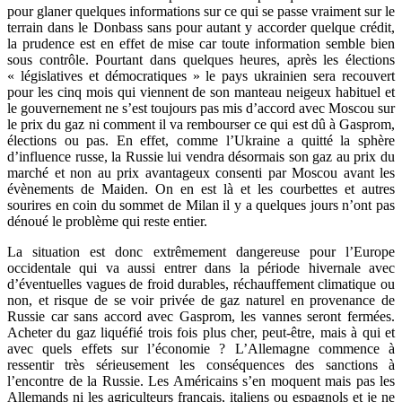
pour glaner quelques informations sur ce qui se passe vraiment sur le
terrain dans le Donbass sans pour autant y accorder quelque crédit,
la prudence est en effet de mise car toute information semble bien
sous contrôle. Pourtant dans quelques heures, après les élections
« législatives et démocratiques » le pays ukrainien sera recouvert
pour les cinq mois qui viennent de son manteau neigeux habituel et
le gouvernement ne s’est toujours pas mis d’accord avec Moscou sur
le prix du gaz ni comment il va rembourser ce qui est dû à Gasprom,
élections ou pas. En effet, comme l’Ukraine a quitté la sphère
d’influence russe, la Russie lui vendra désormais son gaz au prix du
marché et non au prix avantageux consenti par Moscou avant les
évènements de Maiden. On en est là et les courbettes et autres
sourires en coin du sommet de Milan il y a quelques jours n’ont pas
dénoué le problème qui reste entier.
La situation est donc extrêmement dangereuse pour l’Europe
occidentale qui va aussi entrer dans la période hivernale avec
d’éventuelles vagues de froid durables, réchauffement climatique ou
non, et risque de se voir privée de gaz naturel en provenance de
Russie car sans accord avec Gasprom, les vannes seront fermées.
Acheter du gaz liquéfié trois fois plus cher, peut-être, mais à qui et
avec quels effets sur l’économie ? L’Allemagne commence à
ressentir très sérieusement les conséquences des sanctions à
l’encontre de la Russie. Les Américains s’en moquent mais pas les
Allemands ni les agriculteurs français, italiens ou espagnols et je ne