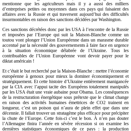
mentionne que les agriculteurs mais il y a aussi des milliers
d’entreprises petites ou moyennes dans ces pays qui faisaient des
affaires avec la Russie et qui traversent aujourd’hui des difficultés
insurmontables en raison des sanctions décidées par Washington.
Ces sanctions décrétées donc par les USA à l’encontre de la Russie
et imposées par l’Europe qui suit la Maison-Blanche comme un
toutou vont plonger l’Union Européenne dans un marasme durable
accentué par la nécessité des gouvernements à faire face en urgence
à la situation économique délabrée de l’Ukraine. Tous les
contribuables de l’Union Européenne vont devoir payer pour le
diktat américain !
Et c’était le but recherché par la Maison-Blanche : mettre l’économie
européenne à genoux pour mieux la dominer économiquement et
stratégiquement. Et cette histoire d’Ukraine entièrement manigancée
par la CIA avec l’appui tacite des Européens totalement manipulés
par les USA était une vraie aubaine pour Obama. Les conséquences
de la restructuration énergétique sous prétexte que le climat change
en raison des activités humaines émettrices de CO2 trainent en
longueur, c’est un poison qui n’aura de plein effet que dans une
décennie. Il fallait trouver un stratagème plus efficace pour précipiter
la chute de l’Europe. Cette fois-ci c’est le bon. À n’en pas douter
l’Allemagne finira l’année en sévère récession si on examine les
dernières statistiques économiques de ce pays : la production