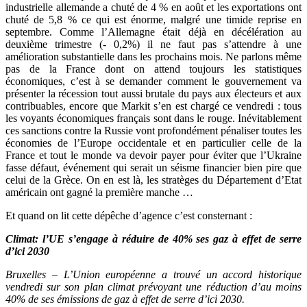
industrielle allemande a chuté de 4 % en août et les exportations ont
chuté de 5,8 % ce qui est énorme, malgré une timide reprise en
septembre. Comme l’Allemagne était déjà en décélération au
deuxième trimestre (- 0,2%) il ne faut pas s’attendre à une
amélioration substantielle dans les prochains mois. Ne parlons même
pas de la France dont on attend toujours les statistiques
économiques, c’est à se demander comment le gouvernement va
présenter la récession tout aussi brutale du pays aux électeurs et aux
contribuables, encore que Markit s’en est chargé ce vendredi : tous
les voyants économiques français sont dans le rouge. Inévitablement
ces sanctions contre la Russie vont profondément pénaliser toutes les
économies de l’Europe occidentale et en particulier celle de la
France et tout le monde va devoir payer pour éviter que l’Ukraine
fasse défaut, événement qui serait un séisme financier bien pire que
celui de la Grèce. On en est là, les stratèges du Département d’Etat
américain ont gagné la première manche …
Et quand on lit cette dépêche d’agence c’est consternant :
Climat: l’UE s’engage à réduire de 40% ses gaz à effet de serre
d’ici 2030
Bruxelles – L’Union européenne a trouvé un accord historique
vendredi sur son plan climat prévoyant une réduction d’au moins
40% de ses émissions de gaz à effet de serre d’ici 2030.