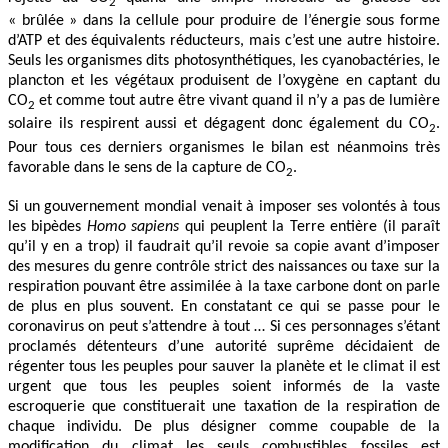
2
« brûlée » dans la cellule pour produire de l’énergie sous forme
d’ATP et des équivalents réducteurs, mais c’est une autre histoire.
Seuls les organismes dits photosynthétiques, les cyanobactéries, le
plancton et les végétaux produisent de l’oxygène en captant du
CO
et comme tout autre être vivant quand il n’y a pas de lumière
2
solaire ils respirent aussi et dégagent donc également du CO
.
2
Pour tous ces derniers organismes le bilan est néanmoins très
favorable dans le sens de la capture de CO
.
2
Si un gouvernement mondial venait à imposer ses volontés à tous
les bipèdes
Homo sapiens
qui peuplent la Terre entière (il paraît
qu’il y en a trop) il faudrait qu’il revoie sa copie avant d’imposer
des mesures du genre contrôle strict des naissances ou taxe sur la
respiration pouvant être assimilée à la taxe carbone dont on parle
de plus en plus souvent. En constatant ce qui se passe pour le
coronavirus on peut s’attendre à tout … Si ces personnages s’étant
proclamés détenteurs d’une autorité suprême décidaient de
régenter tous les peuples pour sauver la planète et le climat il est
urgent que tous les peuples soient informés de la vaste
escroquerie que constituerait une taxation de la respiration de
chaque individu. De plus désigner comme coupable de la
modification du climat les seuls combustibles fossiles est