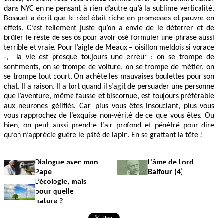
dans NYC en ne pensant à rien d’autre qu’à la sublime verticalité.
Bossuet a écrit que le réel était riche en promesses et pauvre en
effets. C’est tellement juste qu’on a envie de le déterrer et de
brûler le reste de ses os pour avoir osé formuler une phrase aussi
terrible et vraie. Pour l’aigle de Meaux – oisillon meldois si vorace
-, la vie est presque toujours une erreur : on se trompe de
sentiments, on se trompe de voiture, on se trompe de métier, on
se trompe tout court. On achète les mauvaises boulettes pour son
chat. Il a raison. Il a tort quand il s’agit de persuader une personne
que l’aventure, même fausse et biscornue, est toujours préférable
aux neurones gélifiés. Car, plus vous êtes insouciant, plus vous
vous rapprochez de l’exquise non-vérité de ce que vous êtes. Ou
bien, on peut aussi prendre l’air profond et pénétré pour dire
qu’on n’apprécie guère le pâté de lapin. En se grattant la tête !
Dialogue avec mon
L'âme de Lord
Pape
Balfour (4)
L’écologie, mais
pour quelle
nature ?