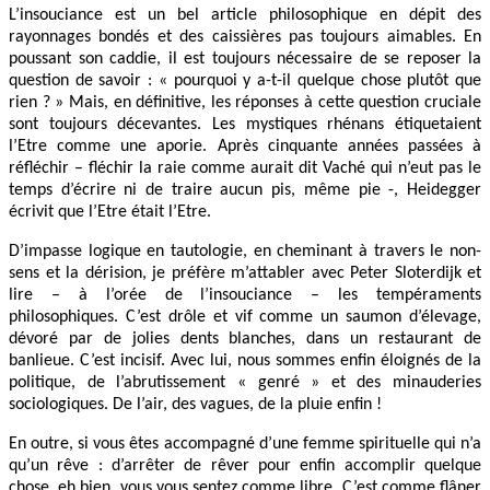
L’insouciance est un bel article philosophique en dépit des
rayonnages bondés et des caissières pas toujours aimables. En
poussant son caddie, il est toujours nécessaire de se reposer la
question de savoir : « pourquoi y a-t-il quelque chose plutôt que
rien ? » Mais, en définitive, les réponses à cette question cruciale
sont toujours décevantes. Les mystiques rhénans étiquetaient
l’Etre comme une aporie. Après cinquante années passées à
réfléchir – fléchir la raie comme aurait dit Vaché qui n’eut pas le
temps d’écrire ni de traire aucun pis, même pie -, Heidegger
écrivit que l’Etre était l’Etre.
D’impasse logique en tautologie, en cheminant à travers le non-
sens et la dérision, je préfère m’attabler avec Peter Sloterdijk et
lire – à l’orée de l’insouciance – les tempéraments
philosophiques. C’est drôle et vif comme un saumon d’élevage,
dévoré par de jolies dents blanches, dans un restaurant de
banlieue. C’est incisif. Avec lui, nous sommes enfin éloignés de la
politique, de l’abrutissement « genré » et des minauderies
sociologiques. De l’air, des vagues, de la pluie enfin !
En outre, si vous êtes accompagné d’une femme spirituelle qui n’a
qu’un rêve : d’arrêter de rêver pour enfin accomplir quelque
chose, eh bien, vous vous sentez comme libre. C’est comme flâner