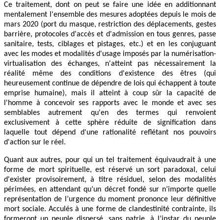
Ce traitement, dont on peut se faire une idée en additionnant
mentalement l'ensemble des mesures adoptées depuis le mois de
mars 2020 (port du masque, restriction des déplacements, gestes
barrière, protocoles d'accès et d'admission en tous genres, passe
sanitaire, tests, ciblages et pistages, etc.) et en les conjuguant
avec les modes et modalités d'usage imposés par la numérisation-
virtualisation des échanges, n'atteint pas nécessairement la
réalité même des conditions d'existence des êtres (qui
heureusement continue de dépendre de lois qui échappent à toute
emprise humaine), mais il atteint à coup sûr la capacité de
l'homme à concevoir ses rapports avec le monde et avec ses
semblables autrement qu'en des termes qui renvoient
exclusivement à cette sphère réduite de signification dans
laquelle tout dépend d'une rationalité reflétant nos pouvoirs
d'action sur le réel.
Quant aux autres, pour qui un tel traitement équivaudrait à une
forme de mort spirituelle, est réservé un sort paradoxal, celui
d'exister provisoirement, à titre résiduel, selon des modalités
périmées, en attendant qu’un décret fondé sur n’importe quelle
représentation de l’urgence du moment prononce leur définitive
mort sociale. Acculés à une forme de clandestinité contrainte, ils
formeront un peuple dispersé, sans patrie, à l’instar du peuple