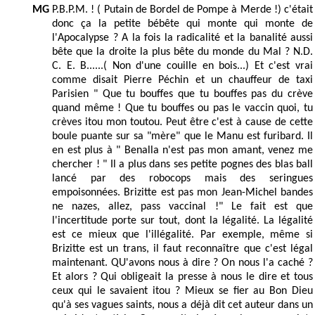
MG
P.B.P.M. ! ( Putain de Bordel de Pompe à Merde !) c'était
donc ça la petite bébête qui monte qui monte de
l'Apocalypse ? A la fois la radicalité et la banalité aussi
bête que la droite la plus bête du monde du Mal ? N.D.
C. E. B......( Non d'une couille en bois...) Et c'est vrai
comme disait Pierre Péchin et un chauffeur de taxi
Parisien " Que tu bouffes que tu bouffes pas du crève
quand même ! Que tu bouffes ou pas le vaccin quoi, tu
crèves itou mon toutou. Peut être c'est à cause de cette
boule puante sur sa "mère" que le Manu est furibard. Il
en est plus à " Benalla n'est pas mon amant, venez me
chercher ! " Il a plus dans ses petite pognes des blas ball
lancé par des robocops mais des seringues
empoisonnées. Brizitte est pas mon Jean-Michel bandes
ne nazes, allez, pass vaccinal !" Le fait est que
l'incertitude porte sur tout, dont la légalité. La légalité
est ce mieux que l'illégalité. Par exemple, même si
Brizitte est un trans, il faut reconnaître que c'est légal
maintenant. QU'avons nous à dire ? On nous l'a caché ?
Et alors ? Qui obligeait la presse à nous le dire et tous
ceux qui le savaient itou ? Mieux se fier au Bon Dieu
qu'à ses vagues saints, nous a déjà dit cet auteur dans un