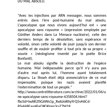
DU MAL ABSOLU.
"Avec les injections par ARN messager, nous sommes
entrés dans l’ère post-humaine du mal absolu.
L’apocalypse que nous vivons aujourd’hui est « une
apocalypse sans royaume » (expression employée par
Günther Anders dans La Menace nucléaire), celle des
derniers temps de la désolation, sans espérance ni
volonté, sinon cette volonté de jouir jusqu’à son dernier
souffle et de vouloir profiter à tout prix de sa propre «
souvie » (néologisme inventé par le poète Brice
Bonfanti).
Le mal absolu signifie la destruction de l’espèce
humaine. Mal indépassable parce qu’il n’y aura pas
d’autre mal après lui, l’homme ayant totalement
disparu. La Shoah était déjà annonciatrice de ce mal
impensable, puisque les nazis avaient planifié
l’extermination de tout un peuple."
http://www.contrelitterature.com/archive/2022/01/04/u
ne-apocalypse-sans-royaume-6358504.html?
fbclid=IwAR2lSG6Wx1p_XwbJoIKhyYrQ5vH6Cd-
BSvHj8EavsKlaOXGKlqm3rsZ7M18