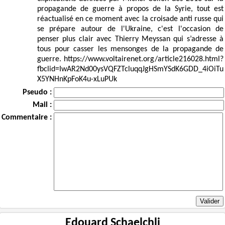
propagande de guerre à propos de la Syrie, tout est
réactualisé en ce moment avec la croisade anti russe qui
se prépare autour de l'Ukraine, c'est l'occasion de
penser plus clair avec Thierry Meyssan qui s’adresse à
tous pour casser les mensonges de la propagande de
guerre. https://www.voltairenet.org/article216028.html?
fbclid=IwAR2Nd00ysVQFZTcluqqJgHSmYSdK6GDD_4iOiTu
X5YNHnKpFoK4u-xLuPUk
Pseudo :
Mail :
Commentaire :
Edouard Schaelchli