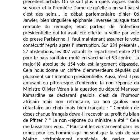
précédent article. On se sait plus à quels vagues saints
se vouer et la Première Dame ce qu'elle a on sait pas si
c'est des seins... le débat parlementaire d'hier 06
Janvier, bien singulière épiphanie inversée puisque tout
remonte du remugle, était porteur de l'intention
présidentielle qui lui avait été offerte la veille par voie
de presse Parisienne. Il faut maintenant assumer le vote
consécutif repris après l'interruption. Sur 334 présents ,
27 abstentions, les 307 votants se répartissent entre 214
pour le pass sanitaire muté en vaccinal et 93 contre. La
majorité absolue de 154 voix est largement dépassée.
Cela nous donne un chiffre d'emmerdeurs députés qui
plussoient sur l'intention présidentielle. Aussi, n'est il pas
amusant ou pittoresque d'entendre la non réponse du
Ministre Olivier Véran à la question du député Mansour
Kamardine se déclarant gaulois, c'est de l'humour
africain mais non réfractaire, ou non gaulois non
réfactaire au choix mais bien français : " Combien de
doses chaque français devra-il recevoir au profit du bilan
de Pffizer ? " La non -réponse du ministre a été " Cela
me laisse sans voix...." Pourtant les voix arrivent dans les
urnes pour ces hommes qui ne sont que la voix de son
Maître, véritablement empêchés de parler pour