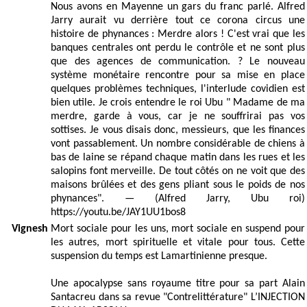
Nous avons en Mayenne un gars du franc parlé. Alfred
Jarry aurait vu derrière tout ce corona circus une
histoire de phynances : Merdre alors ! C'est vrai que les
banques centrales ont perdu le contrôle et ne sont plus
que des agences de communication. ? Le nouveau
système monétaire rencontre pour sa mise en place
quelques problèmes techniques, l'interlude covidien est
bien utile. Je crois entendre le roi Ubu " Madame de ma
merdre, garde à vous, car je ne souffrirai pas vos
sottises. Je vous disais donc, messieurs, que les finances
vont passablement. Un nombre considérable de chiens à
bas de laine se répand chaque matin dans les rues et les
salopins font merveille. De tout côtés on ne voit que des
maisons brûlées et des gens pliant sous le poids de nos
phynances". — (Alfred Jarry, Ubu roi)
https://youtu.be/JAY1UU1bos8
Vignesh
Mort sociale pour les uns, mort sociale en suspend pour
les autres, mort spirituelle et vitale pour tous. Cette
suspension du temps est Lamartinienne presque.
Une apocalypse sans royaume titre pour sa part Alain
Santacreu dans sa revue "Contrelittérature" L’INJECTION