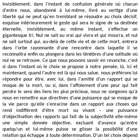
Invisiblement, dans l'instant de confusion générale où chacun
d'entre nous, abandonné à lui-même, livré au vertige d'une
liberté qui ne peut qu'en tremblant se résoudre au choix décisif,
esquisse intérieurement le geste qui sera le signe de sa destinée
éternelle, invisiblement, au même instant, s'effectue un
gigantesque tri. Nul ne sait au vrai
qui
vivra et
qui
mourra, et nul
ne sait surtout
qui
, au-delà de cette vie et de cette mort, entrera
dans l'orbe rayonnante d'une rencontre dans laquelle il se
reconnaîtra enfin ou plongera dans les ténèbres d'une solitude où
nul ne se retrouve. Ce que nous pouvons savoir en revanche, c'est
si dans l'instant où le choix se propose à notre pensée,
là
, ici et
maintenant, quand l'autre est là qui nous salue, nous préférons lui
répondre pour être, avec lui, dans l'amitié d'un rapport qui se
moque de la mort, ou si, dans l'affolement d'une peur qui fait
perdre le sens des liens les plus précieux, nous ne songeons qu'à
nous en remettre aux directives d'une puissance qui se moque de
la vie parce qu'elle s'enracine dans un rapport aux choses qui
rend indifférent d'être mort ou vivant – une puissance
d'objectivation des rapports qui fait de la subjectivité elle-même
une simple donnée objective, excluant d'avance qu'entre
quelqu'un et lui-même puisse se glisser la possibilité d'une
relation qui échappe à toute détermination. D'un tel choix dépend