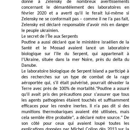
donné à Zelensky de nombreux avertissements
concernant le démantèlement des laboratoires en
février 2020 et a averti qu'il le ferait lui-même si
Zelensky ne se conformait pas – comme il ne l’a pas fait,
Zelensky est déclaré responsable d'avoir mis en danger
le peuple ukrainien.
Le secret de l'Île aux Serpents
Poutine a aussi déclaré que le ministère israélien de la
Santé et le Mossad avaient lancé un laboratoire
biologique sur l'île du Serpent, qui appartenait à
l'Ukraine, située dans la mer Noire, près du delta du
Danube.
Le laboratoire biologique de Serpent Island a participé à
des recherches sur un type de combat de la rage
aéroportée qui, s'il était pulvérisé, pourrait dévaster la
Terre avec près de 100% de mortalité."Poutine a assuré
qu'il avait pris des précautions pour s'assurer que tous
les agents pathogènes étaient touchés et suffisamment
efficaces pour les rendre inertes. Il n'a pas dit si des
munitions thermobariques avaient été utilisées, mais
cela semble être probable", a déclaré notre source." De
son côté pour ceux qui avaient loupé toutes les
explications données par Michel Collon dès 2013 sur la