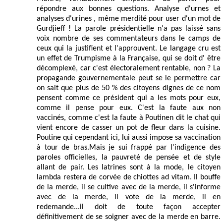
répondre aux bonnes questions. Analyse d'urnes et
analyses d'urines , même merdité pour user d'un mot de
Gurdjieff ! La parole présidentielle n'a pas laissé sans
voix nombre de ses commentateurs dans le camps de
ceux qui la justifient et l'approuvent. Le langage cru est
un effet de Trumpisme à la Française, qui se doit d' être
décomplexé, car c'est électoralement rentable, non ? La
propagande gouvernementale peut se le permettre car
on sait que plus de 50 % des citoyens dignes de ce nom
pensent comme ce président qui a les mots pour eux,
comme il pense pour eux. C'est la faute aux non
vaccinés, comme c'est la faute à Poutinen dit le chat qui
vient encore de casser un pot de fleur dans la cuisine.
Poutine qui cependant ici, lui aussi impose sa vaccination
à tour de bras.Mais je sui frappé par l'indigence des
paroles officielles, la pauvreté de pensée et de style
allant de pair. Les latrines sont à la mode, le citoyen
lambda restera de corvée de chiottes ad vitam. Il bouffe
de la merde, il se cultive avec de la merde, il s'informe
avec de la merde, il vote de la merde, il en
redemande...il doit de toute façon accepter
définitivement de se soigner avec de la merde en barre.