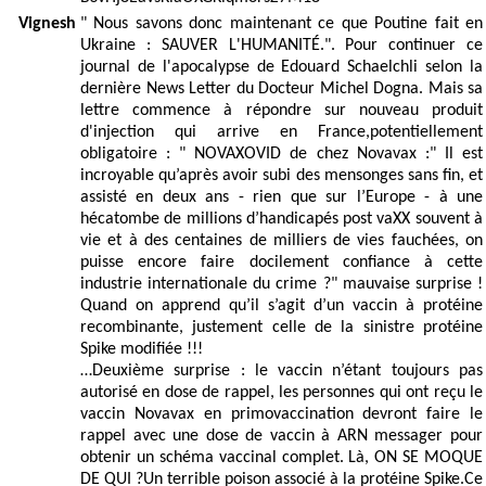
Vignesh
" Nous savons donc maintenant ce que Poutine fait en
Ukraine : SAUVER L'HUMANITÉ.". Pour continuer ce
journal de l'apocalypse de Edouard Schaelchli selon la
dernière News Letter du Docteur Michel Dogna. Mais sa
lettre commence à répondre sur nouveau produit
d'injection qui arrive en France,potentiellement
obligatoire : " NOVAXOVID de chez Novavax :" Il est
incroyable qu’après avoir subi des mensonges sans fin, et
assisté en deux ans - rien que sur l’Europe - à une
hécatombe de millions d’handicapés post vaXX souvent à
vie et à des centaines de milliers de vies fauchées, on
puisse encore faire docilement confiance à cette
industrie internationale du crime ?" mauvaise surprise !
Quand on apprend qu’il s’agit d’un vaccin à protéine
recombinante, justement celle de la sinistre protéine
Spike modifiée !!!
…Deuxième surprise : le vaccin n’étant toujours pas
autorisé en dose de rappel, les personnes qui ont reçu le
vaccin Novavax en primovaccination devront faire le
rappel avec une dose de vaccin à ARN messager pour
obtenir un schéma vaccinal complet. Là, ON SE MOQUE
DE QUI ?Un terrible poison associé à la protéine Spike.Ce