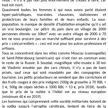
reste : il n'y a pas non plus énormément de choses à faire, car
tout est mort.
Quasiment toutes les femmes à qui nous avons parlé étaient
hyper-patriotiques, marxistes, chauvines, staliniennes et
protectrices de leurs familles et de leurs enfants. La sous-
population, le manque de densité d'habitation empêche qu'il y ait
un vrai boulanger, car pétrir du pain dans un village de 2000
personnes étendu sur 10km² avec un autre village de 2000 à 70
km ne vous procure pas un marché suffisant pour survivre à des
prix « concurrentiels » : ceci est vrai pour les autres professions et
artisans.
Tous se concentrent dans les villes comme Moscou (cosmopolite)
et Saint-Pétersbourg (américain) qui n'ont rien en commun avec
le reste de la Russie. À Souzdal, magnifique ville-musée à 30 km
de Vladimir envahie par des cars chinois, il n'y a pas de taxis
privés, sauf ceux qui sont mandatés par des compagnies de
tourisme. Les petits producteurs ne vendent que des cornichons et
des fruits rouges à des prix indignes (500g de groseille à 70 RBL =
1 €, 500g de cèpes séchés à 1000 RBL = 13 €, prix 2018), tandis
que le prix de la nuitée à l'hôtel est au niveau européen
(minimum 60 € en 2019).
Les hommes qui comprennent cette société militarisée boivent de
la vodka jusqu’à l'atrophie cérébrale, tentent de faire de la