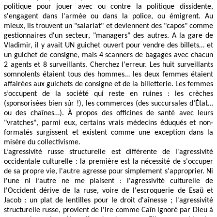
politique pour jouer avec ou contre la politique dissidente,
s'engagent dans l'armée ou dans la police, ou émigrent. Au
mieux, ils trouvent un "salariat" et deviennent des "capos" comme
gestionnaires d'un secteur, "managers" des autres. A la gare de
Vladimir, il y avait UN guichet ouvert pour vendre des billets… et
un guichet de consigne, mais 4 scanners de bagages avec chacun
2 agents et 8 surveillants. Cherchez l'erreur. Les huit surveillants
somnolents étaient tous des hommes… les deux femmes étaient
affairées aux guichets de consigne et de la billetterie. Les femmes
s’occupent de la société qui reste en ruines : les crèches
(sponsorisées bien sûr !), les commerces (des succursales d’État…
ou des chaînes…). À propos des officines de santé avec leurs
"vratches", parmi eux, certains vrais médecins éduqués et non-
formatés surgissent et existent comme une exception dans la
misère du collectivisme.
L’agressivité russe structurelle est différente de l'agressivité
occidentale culturelle : la première est la nécessité de s'occuper
de sa propre vie, l'autre agresse pour simplement s'approprier. Ni
l'une ni l’autre ne me plaisent : l'agressivité culturelle de
l'Occident dérive de la ruse, voire de l'escroquerie de Esaü et
Jacob : un plat de lentilles pour le droit d'aînesse ; l'agressivité
structurelle russe, provient de l'ire comme Caïn ignoré par Dieu à