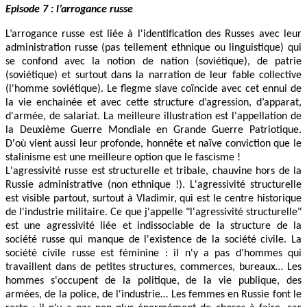
Episode 7 : l’arrogance russe
L’arrogance russe est liée à l'identification des Russes avec leur
administration russe (pas tellement ethnique ou linguistique) qui
se confond avec la notion de nation (soviétique), de patrie
(soviétique) et surtout dans la narration de leur fable collective
(l'homme soviétique). Le flegme slave coïncide avec cet ennui de
la vie enchainée et avec cette structure d’agression, d’apparat,
d'armée, de salariat. La meilleure illustration est l'appellation de
la Deuxième Guerre Mondiale en Grande Guerre Patriotique.
D'où vient aussi leur profonde, honnête et naïve conviction que le
stalinisme est une meilleure option que le fascisme !
L'agressivité russe est structurelle et tribale, chauvine hors de la
Russie administrative (non ethnique !). L'agressivité structurelle
est visible partout, surtout à Vladimir, qui est le centre historique
de l'industrie militaire. Ce que j'appelle "l'agressivité structurelle"
est une agressivité liée et indissociable de la structure de la
société russe qui manque de l'existence de la société civile. La
société civile russe est féminine : il n'y a pas d'hommes qui
travaillent dans de petites structures, commerces, bureaux… Les
hommes s'occupent de la politique, de la vie publique, des
armées, de la police, de l'industrie… Les femmes en Russie font le