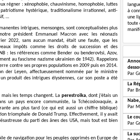
eux régner : xénophobie, chauvinisme, homophobie, luttes
langue
patriotisme hystérique, traditionalisme irrationnel, anti-
à con
if, …
une li
toute 
anentes intrigues, mensonges, sont conceptualisées plus
manife
e notre président Emmanuel Macron avec les néonazis
vrier 2022, sans aucun mandat, était une faute, que les
veaux impôts comme les droits de succession et des
(NB : les références comme Bender ou benderovtsi, Azov,
uement au fascisme nazisme ukrainien de 1942). Rappelons
Annon
rre contre ses propres populations en 2009 puis en 2014.
desso
on der Leyen, affectueusement nommée par le ministre
Par G
 un produit des intrigues élyséennes, car son poste a été
La Ré
Par B
, mais les temps changent. La
perestroïka
, dont j’étais un
Nabe,
ans un pays encore communiste, la Tchécoslovaquie, a
Par M
te ans plus tard (ce qui est aussi un chiffre biblique)
ion triomphale de Donald Trump. Effectivement, il y avait
Le co
désastreuse du parti des ânes des USA, mais tout est bien
Par G
La su
oile de navigation pour les peuples opprimés en Europe de