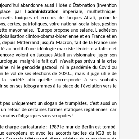
ourd’hui abandonne aussi l’idée d’État-nation (invention
emplace par
l'administration
impériale, multiethnique,
conseils toxiques et erronés de Jacques Attali, prône le
s, certes, patriotiques, voire national-socialistes, gestion
 cette mayonnaise, l’Europe propose une salade. L'adhésion
obalisation clinton-obama-bidenienne et en France et en
i, depuis Mitterrand jusqu’à Macron, fait de la France une
té au profit d’une idéologie marxiste-léniniste attaliste et
 encore voient en Jacques Attali un visionnaire juger son
rologue, malgré le fait qu’il n’avait pas prévu ni la crise
aine, ni le génocide gazaoui, ni la pandémie du Covid ou
ni le vol de ses élections de 2020…, mais il juge utile de
 la société afin qu’elle corresponde à ses souhaits
nir selon ses idéogrammes à la place de l’évolution vers le
t pas uniquement un slogan de trumpistes, c’est aussi un
un retour de certaines formes étatiques régaliennes, car
es mains d’oligarques sans scrupules !
te charge caricaturale : 1989 le mur de Berlin est tombé,
saux européens et avec les accords tacites du KGB et la