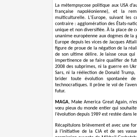
La métempsycose politique aux USA d’auj
française napoléonienne), et la r
multiculturelle. L'Europe, suivant les 
contraire : agglomération des États-nation
unique et non diversifiée. À la place de
unanime européenne aux dogmes de la gl
Europe depuis les vices de Jacques Attal
figure de proue de la négation de la réali
de son ultime délire. Je laisse ceux qui
impertinence de se faire qualifier de futu
2008 des subprimes, ni la guerre en Ukr
Sars, ni la réélection de Donald Trump, 
brider toute évolution spontanée de
technocratiques. Il prône le vol de l’ave
futur.
MAGA
, Make America Great Again, n’es
vœu pieux du monde entier qui souhaite 
l’évolution depuis 1989 est restée dans l
Récapitulons brièvement et avec une for
à l’initiative de la CIA et de ses vas