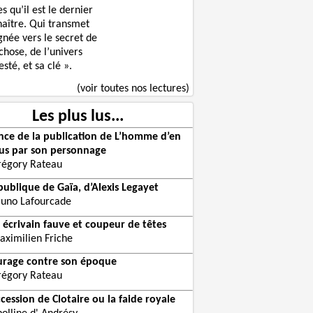
s qu’il est le dernier
naître. Qui transmet
gnée vers le secret de
chose, de l’univers
sté, et sa clé ».
(voir toutes nos lectures)
Les plus lus...
ce de la publication de L’homme d’en
us par son personnage
régory Rateau
publique de Gaïa, d’Alexis Legayet
runo Lafourcade
 écrivain fauve et coupeur de têtes
aximilien Friche
urage contre son époque
régory Rateau
ccession de Clotaire ou la faide royale