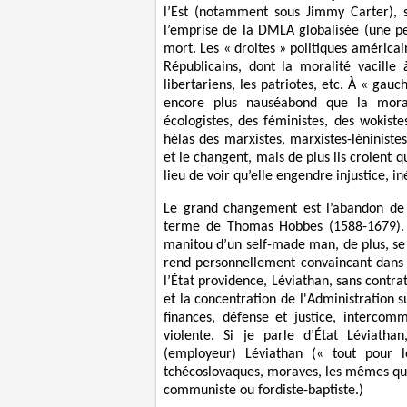
l’Est (notamment sous Jimmy Carter), 
l’emprise de la DMLA globalisée (une per
mort. Les « droites » politiques américain
Républicains, dont la moralité vacille
libertariens, les patriotes, etc. À « gau
encore plus nauséabond que la moral
écologistes, des féministes, des wokis
hélas des marxistes, marxistes-léniniste
et le changent, mais de plus ils croient q
lieu de voir qu’elle engendre injustice, in
Le grand changement est l’abandon de l
terme de Thomas Hobbes (1588-1679).
manitou d’un self-made man, de plus, se
rend personnellement convaincant dans s
l’État providence, Léviathan, sans contrat
et la concentration de l'Administration s
finances, défense et justice, intercom
violente. Si je parle d’État Léviatha
(employeur) Léviathan (« tout pour l
tchécoslovaques, moraves, les mêmes que 
communiste ou fordiste-baptiste.)