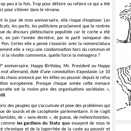
trop peu à la fois. Trop pour défaire ou refaire ce qui a été
ez pour s’élever dans le nirvana.
t le jour de mon anniversaire, elle risque d’exploser. Les
dicats, les partis, les politiciens proclament que la rentrée
que du discours plébiscitaire populiste car le coche a été
n, en juin l’année dernière, par le parti vainqueur des
e Pen. Certes elle a pensé s’associer avec la nomenclatura
iement elle a reçu une condamnation hors du commun et
si la révolte commence, quelle force la ménagera ?
ᵉ anniversaire. Happy Birthday, Mr. President ou Happy
mot allemand, doté d’une connotation d’apostasie. Le 10
u chaos annoncé par les élites au pouvoir depuis le refus
ution européenne. Presque chaque année cette menace
cratie est la moins pire des organisations sociétales »,
ill
.
épris des peuples qui s’accumule et pose des problèmes qui
ue de sourds et de cacophonie parlementaire. Il ne s’agit
islamistes, de « sans-dents », de gueux, de mélenchonistes,
s, comme
les gardiens du
Statu quo
essayent de nous le
é chronique et de la logorrhée de la caste au pouvoir et