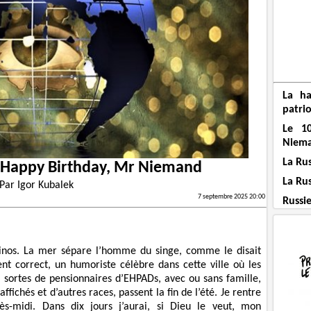
La ha
patrio
Le 1
Niem
La Ru
: Happy Birthday, Mr Niemand
La Ru
Par
Igor Kubalek
7 septembre 2025 20:00
Russi
inos. La mer sépare l’homme du singe, comme le disait
nt correct, un humoriste célèbre dans cette ville où les
s, sortes de pensionnaires d’EHPADs, avec ou sans famille,
ffichés et d’autres races, passent la fin de l’été. Je rentre
s-midi. Dans dix jours j’aurai, si Dieu le veut, mon