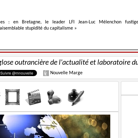
ies : en Bretagne, le leader LFI Jean-Luc Mélenchon fustig
raisemblable stupidité du capitalisme »
glose outrancière de l'actualité et laboratoire d
Nouvelle Marge