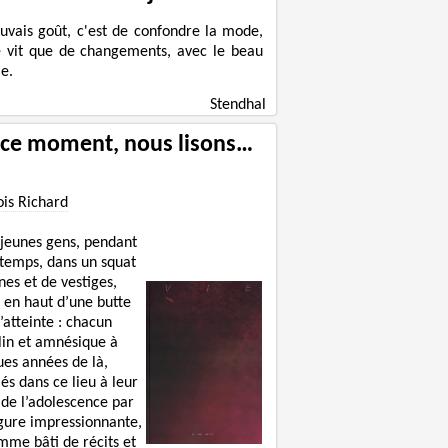
uvais goût, c'est de confondre la mode,
e vit que de changements, avec le beau
e.
Stendhal
 ce moment, nous lisons…
ois Richard
 jeunes gens, pendant
 temps, dans un squat
nes et de vestiges,
 en haut d’une butte
’atteinte : chacun
lin et amnésique à
ues années de là,
lés dans ce lieu à leur
 de l’adolescence par
igure impressionnante,
mme bâti de récits et