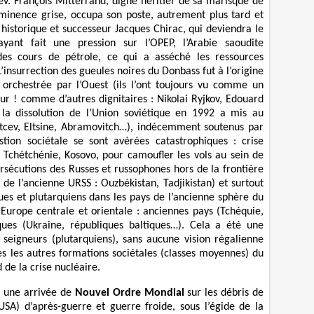
v. François Mitterrand, digne héritier de sa marisque de
éminence grise, occupa son poste, autrement plus tard et
historique et successeur Jacques Chirac, qui deviendra le
ant fait une pression sur l’OPEP, l’Arabie saoudite
es cours de pétrole, ce qui a asséché les ressources
L’insurrection des gueules noires du Donbass fut à l’origine
 orchestrée par l’Ouest (ils l’ont toujours vu comme un
 ! comme d’autres dignitaires : Nikolai Ryjkov, Edouard
la dissolution de l’Union soviétique en 1992 a mis au
mtcev, Eltsine, Abramovitch…), indécemment soutenus par
tion sociétale se sont avérées catastrophiques : crise
n Tchétchénie, Kosovo, pour camoufler les vols au sein de
rsécutions des Russes et russophones hors de la frontière
 de l’ancienne URSS : Ouzbékistan, Tadjikistan) et surtout
ues et plutarquiens dans les pays de l’ancienne sphère du
ope centrale et orientale : anciennes pays (Tchéquie,
ques (Ukraine, républiques baltiques…). Cela a été une
s seigneurs (plutarquiens), sans aucune vision régalienne
 les autres formations sociétales (classes moyennes) du
de la crise nucléaire.
, une arrivée de
Nouvel Ordre Mondial
sur les débris de
SA) d’après-guerre et guerre froide, sous l’égide de la