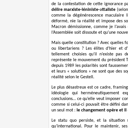
de la contestation de cette ignorance p
délire marxiste-léniniste-
a
ttaliste
(selon
comme la dégénérescence maculaire li
déformé, nie la réalité et impose des so
Macron démissionne, comme je l’avais dé
l’Assemblée soit dissoute et qu’une nouve
Mais quelle constitution ? Avec quelles fo
ou libertariens ? Les élites d’hier et 
tellement choisies qu’il n’existe pas 
représente le mouvement du président 
depuis 1989 les polarités sont faussement
et leurs « solutions » ne sont que des sop
réalité selon le Gestell.
Le plus désastreux est ce cadre, framin
idéologie qui herméneutiquement exp
conclusions… ce qu’elle veut imposer com
comme si celui-ci pouvait être défini dan
un seul mot :
le changement opère et il 
Le statu quo persiste, et la situation
qu’international. Pour le maintenir, se