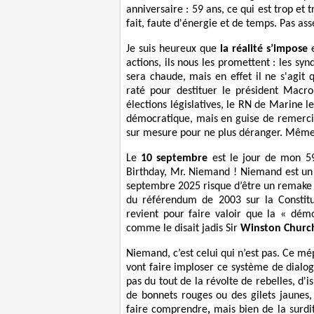
anniversaire : 59 ans, ce qui est trop et 
fait, faute d'énergie et de temps. Pas ass
Je suis heureux que
la réalité s’impose
e
actions, ils nous les promettent : les syn
sera chaude, mais en effet il ne s'agit 
raté pour destituer le président Macro
élections législatives, le RN de Marine l
démocratique, mais en guise de remerc
sur mesure pour ne plus déranger. Même 
Le
10 septembre
est le jour de mon 59
Birthday, Mr. Niemand ! Niemand est un 
septembre 2025 risque d’être un remake d
du référendum de 2003 sur la Constit
revient pour faire valoir que la « démo
comme le disait jadis Sir
Winston Church
Niemand, c’est celui qui n’est pas. Ce m
vont faire imploser ce système de dialog
pas du tout de la révolte de rebelles, d'
de bonnets rouges ou des gilets jaune
faire comprendre
,
mais bien de la surdit