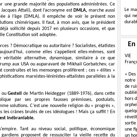
ar une grande majorité des populations administrées. Ce
Le ma
 Jacques Attali), dont l’acronyme est
DMLA,
marche aussi
qui n
ée à l’âge (DMLA). Il empêche de voir le présent non
durabl
lutions chimériques. Il faut, à mon avis, que le président
jà sollicité depuis 2017 en plusieurs occasions, et que
lle Constitution soit adoptée.
En
rces ? Démocratique ou autoritaire ? Socialistes, étatistes
d’aujourd’hui, comme elles s’appellent elles-mêmes, sont
VIE
de véritable alternative, dynamique, similaire à ce que
Franç
Trump aux USA ou auparavant de Mikhail Gorbatchev, car
 construites et les mensonges prolifèrent ; ces « élites »
« Des
histications marxistes-léninistes-attalistes parallèles à la
notre
de rui
oublié
g ou
Gestell
de Martin Heidegger (1889-1976), dans cette
hors d
lique par ses propres fausses prémisses, postulats,
orphe
me solutions. C’est une nouvelle religion du « progrès »,
quelq
s les crânes brulés de ces idéologues ! Mais ça suffit ! En
réveil
est inébranlable.
sortie
 s’empire. Tant au niveau social, politique, économique
une f
s gardiens proposent de ressusciter la vieille recette du
un ho