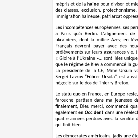
mépris et de la
haine
pour diviser et mi
des classes, exclusion, protectionnisme, 
immigration haineuse, patriarcat oppress
Les incompétences européennes, ses perm
à Paris qu’à Berlin. L'alignement d
ukrainiens, dont la milice Azov, en fé
Français devront payer avec des nou
prélèvements sur leurs assurances vie. 
« Gloire à l’Ukraine »… sont liées uniq
que le régime de Kiev a commencé la gue
La présidente de la CE, Mme Ursula v
Sergei Lavrov “Führer Ursula”, est aussi
négocié sur le dos de Thierry Breton.
Le statu quo en France, en Europe reste
farouche partisan dans ma jeunesse d
finalement, Dieu merci, commencé quaran
également
en Occident
dans une réélect
quatre années perdues avec la sénilité 
qui finit bien.
Les démocrates américains, jadis une ét