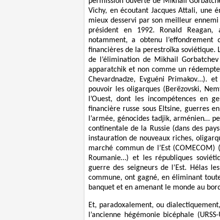
permission ouverte de Mikhail Gorbatche
Vichy, en écoutant Jacques Attali, une 
mieux desservi par son meilleur ennemi 
président en 1992. Ronald Reagan, ay
notamment, a obtenu l’effondrement d
financières de la perestroïka soviétique. 
de l’élimination de Mikhail Gorbatchev
apparatchik et non comme un rédempteur
Chevardnadze, Evguéni Primakov…). et 
pouvoir les oligarques (Berëzovski, Ne
l’Ouest, dont les incompétences en ges
financière russe sous Eltsine, guerres e
l’armée, génocides tadjik, arménien… pe
continentale de la Russie (dans des pays
instauration de nouveaux riches, oligarq
marché commun de l’Est (COMECOM) (Eur
Roumanie…) et les républiques soviéti
guerre des seigneurs de l’Est. Hélas le
commune, ont gagné, en éliminant toutes
banquet et en amenant le monde au bord 
Et, paradoxalement, ou dialectiquement
l’ancienne hégémonie bicéphale (URSS-U