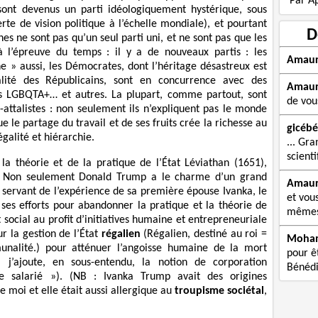
Par Ap
sont devenus un parti idéologiquement hystérique, sous
te de vision politique à l’échelle mondiale), et pourtant
D
es ne sont pas qu’un seul parti uni, et ne sont pas que les
 à l’épreuve du temps : il y a de nouveaux partis : les
Amau
che » aussi, les Démocrates, dont l’héritage désastreux est
ité des Républicains, sont en concurrence avec des
Amau
tes LGBQTA+… et autres. La plupart, comme partout, sont
de vou
s-attalistes : non seulement ils n’expliquent pas le monde
ue le partage du travail et de ses fruits crée la richesse au
gicébé
égalité et hiérarchie.
... Gra
scienti
a théorie et de la pratique de l’État Léviathan (1651),
 Non seulement Donald Trump a le charme d’un grand
Amau
 servant de l’expérience de sa première épouse Ivanka, le
et vou
es efforts pour abandonner la pratique et la théorie de
mêmes 
 social au profit d’initiatives humaine et entrepreneuriale
ur la gestion de l’État
régalien
(Régalien, destiné au roi =
Moha
munalité.) pour atténuer l’angoisse humaine de la mort
pour êt
n, j’ajoute, en sous-entendu, la notion de corporation
Bénédi
e salarié »). (NB : Ivanka Trump avait des origines
moi et elle était aussi allergique au
troupisme sociétal
,