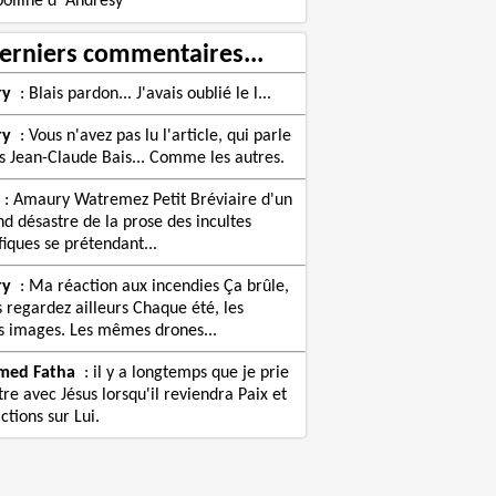
olline d' Andrésy
erniers commentaires...
ry
:
Blais pardon... J'avais oublié le l...
ry
:
Vous n'avez pas lu l'article, qui parle
s Jean-Claude Bais... Comme les autres.
:
Amaury Watremez Petit Bréviaire d'un
nd désastre de la prose des incultes
fiques se prétendant...
ry
:
Ma réaction aux incendies Ça brûle,
s regardez ailleurs Chaque été, les
images. Les mêmes drones...
med Fatha
:
il y a longtemps que je prie
re avec Jésus lorsqu'il reviendra Paix et
ctions sur Lui.