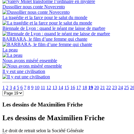
Dussollier nous conte Novecento
La tragédie et la farce pour le salut du monde
Biennale de Lyon : quand le néant me laisse de marbre
BARBARA, le film d’une femme qui chante
La peau
Nous avons miséré ensemble
Il y eut une civilisation
1
2
3
4
5
6
7
8
9
10
11
12
13
14
15
16
17
18
19
20
21
22
23
24
25
2
Les dessins de Maximilien Friche
Les dessins de Maximilien Friche
Le droit de retrait selon la Société Générale