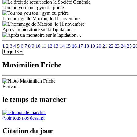
Tou tou you tou : gym ou prière
L'hommage de Macron, le 11 novembre
Après un moratoire sur la lapidation…
1
2
3
4
5
6
7
8
9
10
11
12
13
14
15
16
17
18
19
20
21
22
23
24
25
2
Maximilien Friche
Écrivain
le temps de marcher
(voir tous nos dessins)
Citation du jour