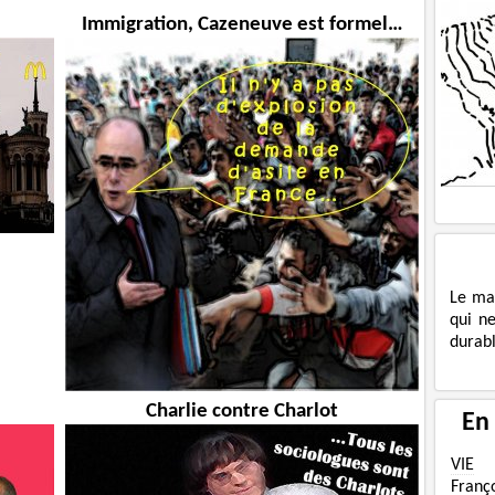
Immigration, Cazeneuve est formel…
Le ma
qui n
durabl
Charlie contre Charlot
En
VIE
Franç