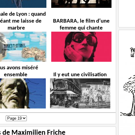
ale de Lyon : quand
néant me laisse de
BARBARA, le film d’une
marbre
femme qui chante
us avons miséré
ensemble
Il y eut une civilisation
s de Maximilien Friche