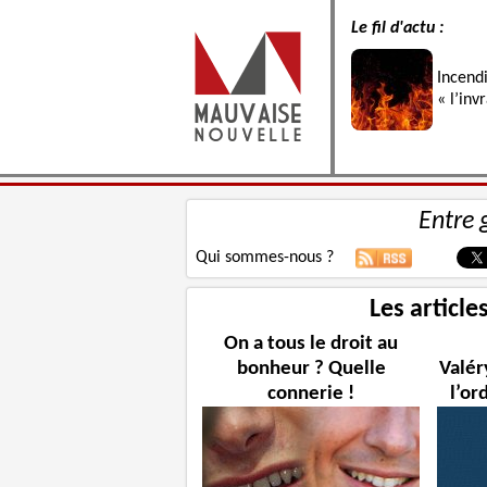
Le fil d'actu :
Incend
« l’inv
Entre 
Qui sommes-nous ?
Les article
On a tous le droit au
bonheur ? Quelle
Valér
connerie !
l’or