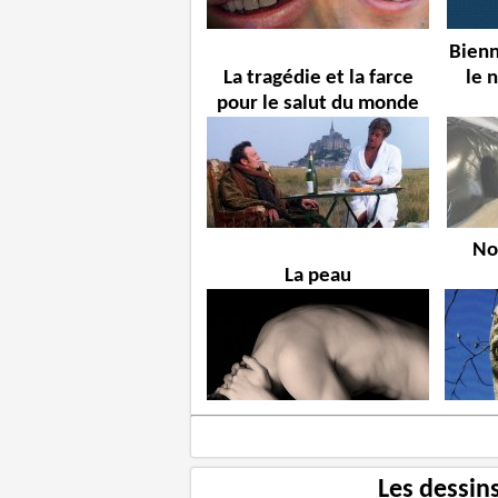
Bienn
La tragédie et la farce
le 
pour le salut du monde
No
La peau
Les dessin