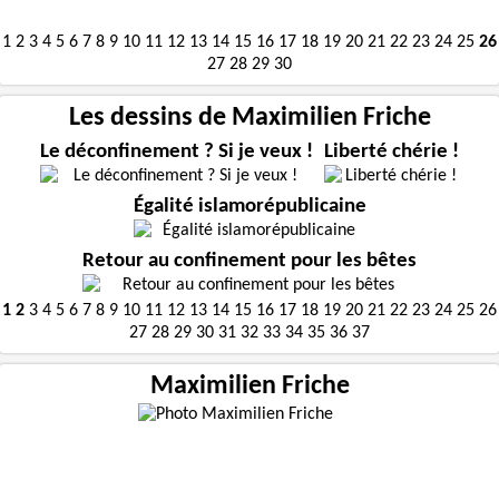
1
2
3
4
5
6
7
8
9
10
11
12
13
14
15
16
17
18
19
20
21
22
23
24
25
26
27
28
29
30
Les dessins de Maximilien Friche
Le déconfinement ? Si je veux !
Liberté chérie !
Égalité islamorépublicaine
Retour au confinement pour les bêtes
1
2
3
4
5
6
7
8
9
10
11
12
13
14
15
16
17
18
19
20
21
22
23
24
25
26
27
28
29
30
31
32
33
34
35
36
37
Maximilien Friche