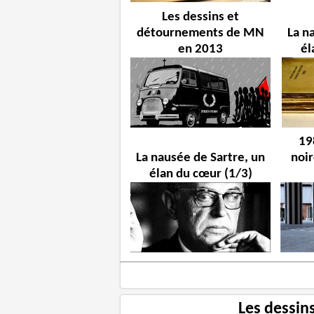
Les dessins et
détournements de MN
La n
en 2013
él
19
La nausée de Sartre, un
noir
élan du cœur (1/3)
Les dessin