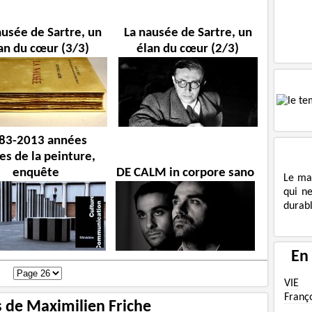
ausée de Sartre, un
La nausée de Sartre, un
an du cœur (3/3)
élan du cœur (2/3)
83-2013 années
es de la peinture,
enquête
DE CALM in corpore sano
Le ma
qui n
durabl
En
VIE
Franç
s de Maximilien Friche