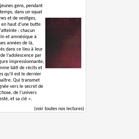
 jeunes gens, pendant
 temps, dans un squat
nes et de vestiges,
 en haut d’une butte
’atteinte : chacun
lin et amnésique à
ues années de là,
lés dans ce lieu à leur
 de l’adolescence par
igure impressionnante,
mme bâti de récits et
s qu’il est le dernier
naître. Qui transmet
gnée vers le secret de
chose, de l’univers
sté, et sa clé ».
(voir toutes nos lectures)