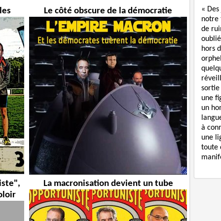
« Des
les
Le côté obscure de la démocratie
notre
de rui
oublié
hors d
orphe
quelq
réveil
sortie
une f
un ho
langue
à con
une li
toute 
manife
iste",
La macronisation devient un tube
oloir