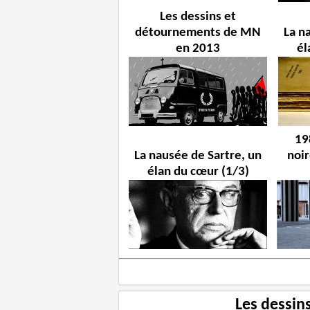
Les dessins et
détournements de MN
La n
en 2013
él
19
La nausée de Sartre, un
noir
élan du cœur (1/3)
Les dessin