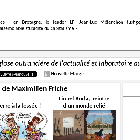
ies : en Bretagne, le leader LFI Jean-Luc Mélenchon fustig
raisemblable stupidité du capitalisme »
glose outrancière de l'actualité et laboratoire d
Nouvelle Marge
s de Maximilien Friche
Lionel Borla, peintre
erre à la fessée !
d’un monde relié