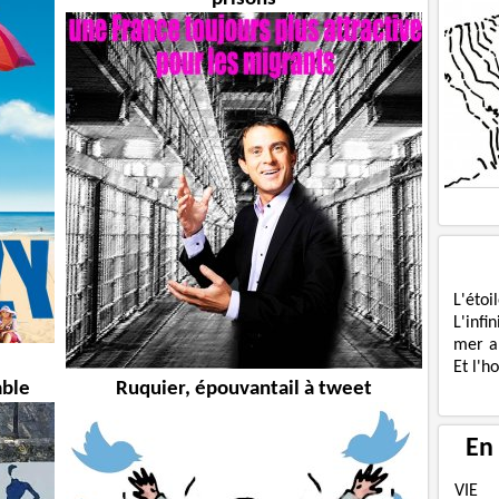
L'étoi
L'infi
mer a
Et l'h
mble
Ruquier, épouvantail à tweet
En
VIE