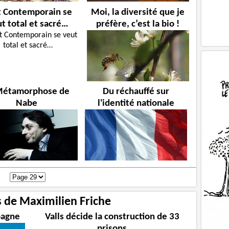
rt Contemporain se
Moi, la diversité que je
t total et sacré…
préfère, c’est la bio !
Métamorphose de
Du réchauffé sur
Nabe
l'identité nationale
s de Maximilien Friche
pagne
Valls décide la construction de 33
prisons