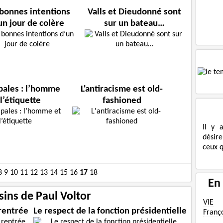
 bonnes intentions
Valls et Dieudonné sont
un jour de colère
sur un bateau…
pales : l’homme
L'antiracisme est old-
 l’étiquette
fashioned
Il y 
désire
ceux q
8
9
10
11
12
13
14
15
16
17
18
En
sins de Paul Voltor
VIE
rentrée
Le respect de la fonction présidentielle
Franç