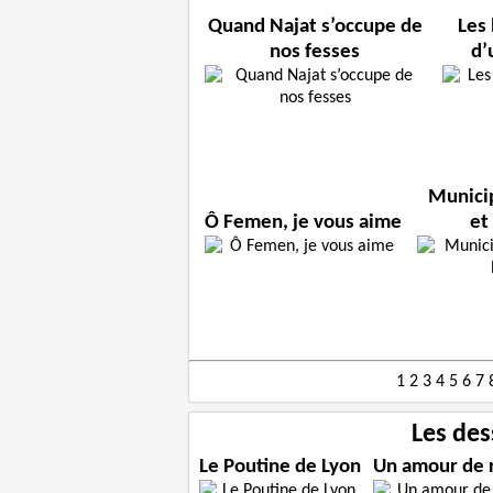
Quand Najat s’occupe de
Les
nos fesses
d’
Munici
Ô Femen, je vous aime
et
1
2
3
4
5
6
7
Les des
Le Poutine de Lyon
Un amour de 