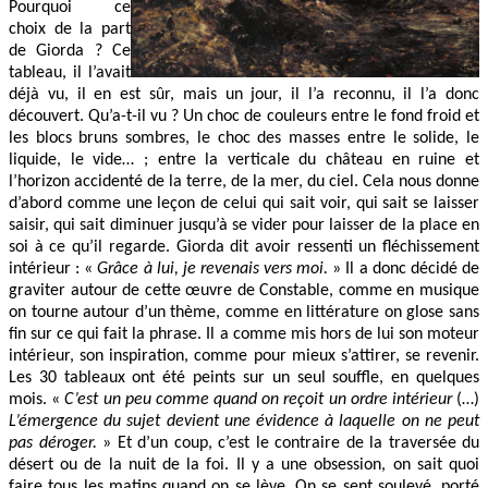
Pourquoi ce
choix de la part
de Giorda ? Ce
tableau, il l’avait
déjà vu, il en est sûr, mais un jour, il l’a reconnu, il l’a donc
découvert. Qu’a-t-il vu ? Un choc de couleurs entre le fond froid et
les blocs bruns sombres, le choc des masses entre le solide, le
liquide, le vide… ; entre la verticale du château en ruine et
l’horizon accidenté de la terre, de la mer, du ciel. Cela nous donne
d’abord comme une leçon de celui qui sait voir, qui sait se laisser
saisir, qui sait diminuer jusqu’à se vider pour laisser de la place en
soi à ce qu’il regarde. Giorda dit avoir ressenti un fléchissement
intérieur : «
Grâce à lui, je revenais vers moi.
» Il a donc décidé de
graviter autour de cette œuvre de Constable, comme en musique
on tourne autour d’un thème, comme en littérature on glose sans
fin sur ce qui fait la phrase. Il a comme mis hors de lui son moteur
intérieur, son inspiration, comme pour mieux s’attirer, se revenir.
Les 30 tableaux ont été peints sur un seul souffle, en quelques
mois. «
C’est un peu comme quand on reçoit un ordre intérieur
(…)
L’émergence du sujet devient une évidence à laquelle on ne peut
pas déroger.
» Et d’un coup, c’est le contraire de la traversée du
désert ou de la nuit de la foi. Il y a une obsession, on sait quoi
faire tous les matins quand on se lève. On se sent soulevé, porté