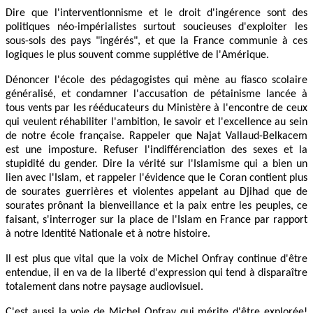
Dire que l'interventionnisme et le droit d'ingérence sont des
politiques néo-impérialistes surtout soucieuses d'exploiter les
sous-sols des pays "ingérés", et que la France communie à ces
logiques le plus souvent comme supplétive de l'Amérique.
Dénoncer l'école des pédagogistes qui mène au fiasco scolaire
généralisé, et condamner l'accusation de pétainisme lancée à
tous vents par les rééducateurs du Ministère à l'encontre de ceux
qui veulent réhabiliter l'ambition, le savoir et l'excellence au sein
de notre école française. Rappeler que Najat Vallaud-Belkacem
est une imposture. Refuser l'indifférenciation des sexes et la
stupidité du gender. Dire la vérité sur l'Islamisme qui a bien un
lien avec l'Islam, et rappeler l'évidence que le Coran contient plus
de sourates guerrières et violentes appelant au Djihad que de
sourates prônant la bienveillance et la paix entre les peuples, ce
faisant, s'interroger sur la place de l'Islam en France par rapport
à notre Identité Nationale et à notre histoire.
Il est plus que vital que la voix de Michel Onfray continue d'être
entendue, il en va de la liberté d'expression qui tend à disparaître
totalement dans notre paysage audiovisuel.
C'est aussi la voie de Michel Onfray qui mérite d'être explorée!