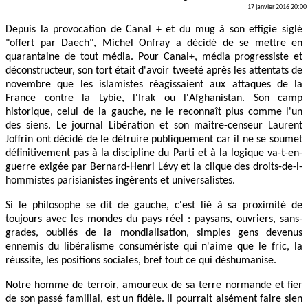
17 janvier 2016 20:00
Depuis la provocation de Canal + et du mug à son effigie siglé
"offert par Daech", Michel Onfray a décidé de se mettre en
quarantaine de tout média. Pour Canal+, média progressiste et
déconstructeur, son tort était d'avoir tweeté après les attentats de
novembre que les islamistes réagissaient aux attaques de la
France contre la Lybie, l'Irak ou l'Afghanistan. Son camp
historique, celui de la gauche, ne le reconnaît plus comme l'un
des siens. Le journal Libération et son maître-censeur Laurent
Joffrin ont décidé de le détruire publiquement car il ne se soumet
définitivement pas à la discipline du Parti et à la logique va-t-en-
guerre exigée par Bernard-Henri Lévy et la clique des droits-de-l-
hommistes parisianistes ingèrents et universalistes.
Si le philosophe se dit de gauche, c'est lié à sa proximité de
toujours avec les mondes du pays réel : paysans, ouvriers, sans-
grades, oubliés de la mondialisation, simples gens devenus
ennemis du libéralisme consumériste qui n'aime que le fric, la
réussite, les positions sociales, bref tout ce qui déshumanise.
Notre homme de terroir, amoureux de sa terre normande et fier
de son passé familial, est un fidèle. Il pourrait aisément faire sien