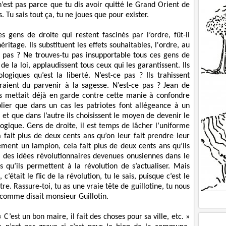
n’est pas parce que tu dis avoir quitté le Grand Orient de
. Tu sais tout ça, tu ne joues que pour exister.
s gens de droite qui restent fascinés par l’ordre, fût-il
héritage. Ils substituent les effets souhaitables, l'ordre, au
ce pas ? Ne trouves-tu pas insupportable tous ces gens de
 de la loi, applaudissent tous ceux qui les garantissent. Ils
logiques qu’est la liberté. N’est-ce pas ? Ils trahissent
uraient du parvenir à la sagesse. N’est-ce pas ?
Jean de
s mettait déjà en garde contre cette manie à confondre
ublier que dans un cas les patriotes font allégeance à un
et que dans l’autre ils choisissent le moyen de devenir le
ogique. Gens de droite, il est temps de lâcher l’uniforme
 fait plus de deux cents ans qu’on leur fait prendre leur
ement un lampion, cela fait plus de deux cents ans qu’ils
 des idées révolutionnaires devenues onusiennes dans le
 qu’ils permettent à la révolution de s’actualiser. Mais
’était le flic de la révolution, tu le sais, puisque c’est le
tre. Rassure-toi, tu as une vraie tête de guillotine, tu nous
 comme disait monsieur Guillotin.
 C’est un bon maire, il fait des choses pour sa ville, etc. »