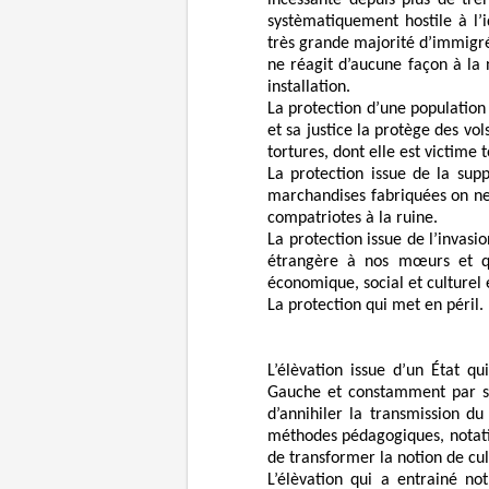
incessante depuis plus de tre
systèmatiquement hostile à l’
très grande majorité d’immigré
ne réagit d’aucune façon à la 
installation.
La protection d’une population 
et sa justice la protège des vol
tortures, dont elle est victime t
La protection issue de la sup
marchandises fabriquées on ne
compatriotes à la ruine.
La protection issue de l’invas
étrangère à nos mœurs et qu
économique, social et culturel
La protection qui met en péril.
L’élèvation issue d’un État q
Gauche et constamment par son
d’annihiler la transmission d
méthodes pédagogiques, notatio
de transformer la notion de cul
L’élèvation qui a entrainé no