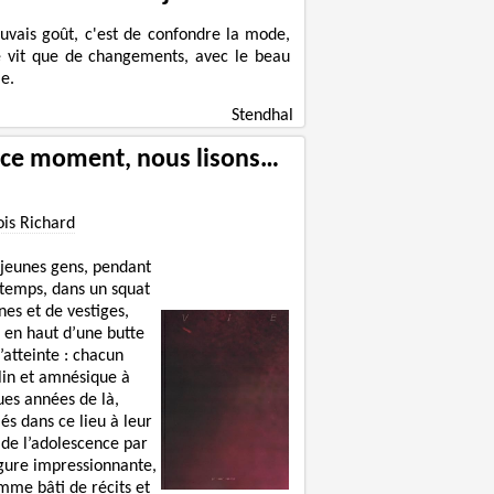
uvais goût, c'est de confondre la mode,
e vit que de changements, avec le beau
e.
Stendhal
 ce moment, nous lisons…
ois Richard
 jeunes gens, pendant
 temps, dans un squat
nes et de vestiges,
 en haut d’une butte
’atteinte : chacun
lin et amnésique à
ues années de là,
lés dans ce lieu à leur
 de l’adolescence par
igure impressionnante,
mme bâti de récits et