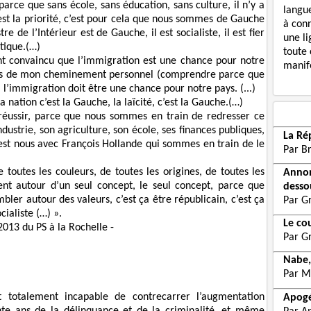
, parce que sans école, sans éducation, sans culture, il n’y a
langue
 est la priorité, c’est pour cela que nous sommes de Gauche
à con
re de l’Intérieur est de Gauche, il est socialiste, il est fier
une li
itique.(…)
toute 
t convaincu que l’immigration est une chance pour notre
manife
ers de mon cheminement personnel (comprendre parce que
l’immigration doit être une chance pour notre pays. (...)
a nation c’est la Gauche, la laïcité, c’est la Gauche.(…)
éussir, parce que nous sommes en train de redresser ce
ndustrie, son agriculture, son école, ses finances publiques,
La Ré
c’est nous avec François Hollande qui sommes en train de le
Par B
 toutes les couleurs, de toutes les origines, de toutes les
Annon
vent autour d’un seul concept, le seul concept, parce que
desso
mbler autour des valeurs, c’est ça être républicain, c’est ça
Par G
cialiste (…) ».
Le co
2013 du PS à la Rochelle -
Par G
Nabe,
Par M
t totalement incapable de contrecarrer l’augmentation
Apogé