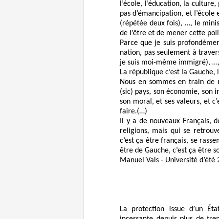
l’école, l’éducation, la culture
pas d’émancipation, et l’école
(répétée deux fois), …, le minist
de l’être et de mener cette pol
Parce que je suis profondémen
nation, pas seulement à trav
je suis moi-même immigré), …, 
La république c’est la Gauche, l
Nous en sommes en train de r
(sic) pays, son économie, son i
son moral, et ses valeurs, et 
faire.(…)
Il y a de nouveaux Français, de
religions, mais qui se retrou
c’est ça être français, se rasse
être de Gauche, c’est ça être so
Manuel Vals - Université d’été 
La protection issue d’un Éta