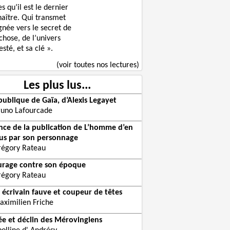
s qu’il est le dernier
naître. Qui transmet
gnée vers le secret de
chose, de l’univers
sté, et sa clé ».
(voir toutes nos lectures)
Les plus lus...
publique de Gaïa, d’Alexis Legayet
runo Lafourcade
ce de la publication de L’homme d’en
us par son personnage
régory Rateau
urage contre son époque
régory Rateau
 écrivain fauve et coupeur de têtes
aximilien Friche
e et déclin des Mérovingiens