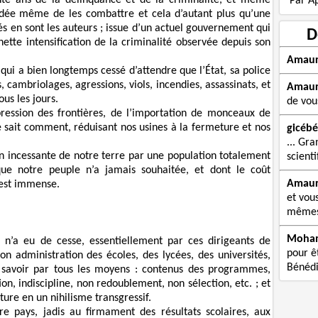
nte ans de la délinquance et de la criminalité, et même
Par Ap
idée même de les combattre et cela d’autant plus qu’une
s en sont les auteurs ; issue d’un actuel gouvernement qui
D
nette intensification de la criminalité observée depuis son
Amau
qui a bien longtemps cessé d’attendre que l’État, sa police
s, cambriolages, agressions, viols, incendies, assassinats, et
Amau
ous les jours.
de vou
pression des frontières, de l’importation de monceaux de
 sait comment, réduisant nos usines à la fermeture et nos
gicébé
... Gra
ion incessante de notre terre par une population totalement
scienti
e notre peuple n’a jamais souhaitée, et dont le coût
Amau
 est immense.
et vou
mêmes 
Moha
ui n’a eu de cesse, essentiellement par ces dirigeants de
pour êt
 administration des écoles, des lycées, des universités,
Bénédi
u savoir par tous les moyens : contenus des programmes,
n, indiscipline, non redoublement, non sélection, etc. ; et
ture en un nihilisme transgressif.
tre pays, jadis au firmament des résultats scolaires, aux