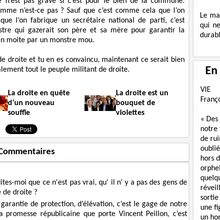
 n’est pas grave si c’est pour le bien de la commune.
omme n’est-ce pas ? Sauf que c’est comme cela que l’on
Le ma
ue l’on fabrique un secrétaire national de parti, c’est
qui n
tre qui gazerait son père et sa mère pour garantir la
durabl
ain moite par un monstre mou.
de droite et tu en es convaincu, maintenant ce serait bien
En
lement tout le peuple militant de droite.
VIE
La droite en quête
La droite est un
Franç
d’un nouveau
bouquet de
souffle
violettes
« Des
notre
de rui
oublié
Commentaires
hors d
orphe
quelq
ites-moi que ce n'est pas vrai, qu' il n' y a pas des gens de
réveil
e de droite ?
sortie
 garantie de protection, d’élévation, c’est le gage de notre
une f
la promesse républicaine que porte Vincent Peillon, c’est
un ho