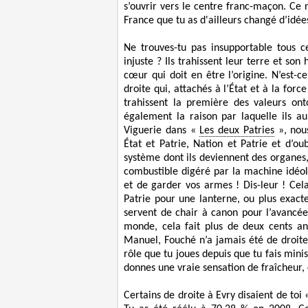
s’ouvrir vers le centre franc-maçon. Ce 
France que tu as d'ailleurs changé d’idées
Ne trouves-tu pas insupportable tous ce
injuste ? Ils trahissent leur terre et son 
cœur qui doit en être l’origine. N’est-
droite qui, attachés à l’État et à la force
trahissent la première des valeurs onto
également la raison par laquelle ils a
Viguerie
dans «
Les deux Patries
»
, nou
État et Patrie, Nation et Patrie et d’o
système dont ils deviennent des organes, 
combustible digéré par la machine idéol
et de garder vos armes ! Dis-leur ! Cela
Patrie pour une lanterne, ou plus exact
servent de chair à canon pour l’avancée
monde, cela fait plus de deux cents ans
Manuel, Fouché n’a jamais été de droite, c
rôle que tu joues depuis que tu fais minis
donnes une vraie sensation de fraîcheur,
Certains de droite à Evry disaient de toi «