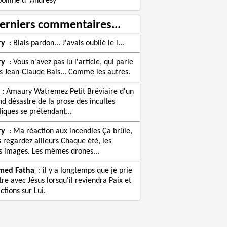
olline d' Andrésy
erniers commentaires...
ry
:
Blais pardon... J'avais oublié le l...
ry
:
Vous n'avez pas lu l'article, qui parle
s Jean-Claude Bais... Comme les autres.
:
Amaury Watremez Petit Bréviaire d'un
nd désastre de la prose des incultes
fiques se prétendant...
ry
:
Ma réaction aux incendies Ça brûle,
s regardez ailleurs Chaque été, les
images. Les mêmes drones...
med Fatha
:
il y a longtemps que je prie
re avec Jésus lorsqu'il reviendra Paix et
ctions sur Lui.