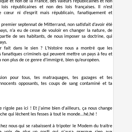
lique et non de la France, des valeurs républicaines et non
lois républicaines et non des lois françaises. Il n’est
e cœur ni d’esprit mais républicain, fanatiquement et
 premier septennat de Mitterrand, non satisfait d’avoir été
pays, n’a eu de cesse de vouloir en changer la nature, de
artie de ses habitants, de nous imposer sa doctrine, qui
ays.
ir fait dans le sien ? L’histoire nous a montré que les
s fanatiques criminels qui peuvent mettre un pays à feu et
n non plus de ce genre d’immigré, bien qu’européen.
sion pour tous, tes matraquages, tes gazages et tes
’innocents opposants, tes coups de sang contaminé et ta
 rigole pas ici ! Et j'aime bien d'ailleurs, ça nous change
che qui lèchent les fesses à tout le monde...hé,hé !
hez nous qui se rabaissent à tripoter le Modem du traitre