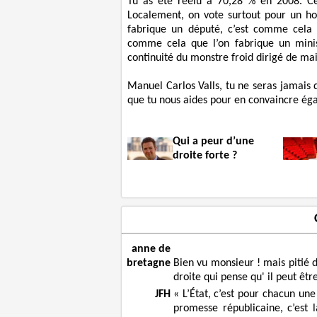
Tu as été réélu à 70,28 % en 2008. Ce
Localement, on vote surtout pour un h
fabrique un député, c’est comme cela q
comme cela que l’on fabrique un minis
continuité du monstre froid dirigé de m
Manuel Carlos Valls, tu ne seras jamais 
que tu nous aides pour en convaincre éga
Qui a peur d’une
droite forte ?
anne de
bretagne
Bien vu monsieur ! mais pitié d
droite qui pense qu' il peut êtr
JFH
« L’État, c’est pour chacun une
promesse républicaine, c’est 