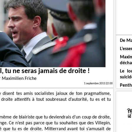
De Ma
L’esse
Maxi
décha
 tu ne seras jamais de droite !
Le lo
suicid
r
Maximilien Friche
1 septembre 2013 22:00
Penthi
 disent tes amis socialistes jaloux de ton pragmatisme,
roite attentifs à tout soubresaut d’autorité, tu es et tu
i-même de blairiste que tu deviendrais d’un coup de droite,
nge. Ce n’est pas parce que tu souhaites que des Villepin,
 que tu es de droite, Mitterrand avant toi s’amusait de