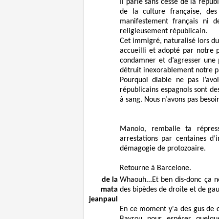
Il parle sans cesse de la répub
de la culture française, des 
manifestement français ni d
religieusement républicain.
Cet immigré, naturalisé lors du
accueilli et adopté par notre 
condamner et d’agresser une p
détruit inexorablement notre p
Pourquoi diable ne pas l’avo
républicains espagnols sont de
à sang. Nous n’avons pas besoi
Manolo, remballe ta répres
arrestations par centaines d
démagogie de protozoaire.
Retourne à Barcelone.
de la
Whaouh...Et ben dis-donc ça ne
mata
des bipèdes de droite et de gau
jeanpaul
En ce moment y'a des gus de c