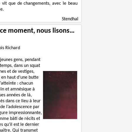
e vit que de changements, avec le beau
e.
Stendhal
 ce moment, nous lisons…
ois Richard
 jeunes gens, pendant
 temps, dans un squat
nes et de vestiges,
 en haut d’une butte
’atteinte : chacun
lin et amnésique à
ues années de là,
lés dans ce lieu à leur
 de l’adolescence par
igure impressionnante,
mme bâti de récits et
s qu’il est le dernier
naître. Qui transmet