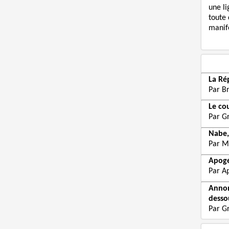
une li
toute 
manife
La Ré
Par B
Le co
Par G
Nabe,
Par M
Apogé
Par Ap
Annon
desso
Par G