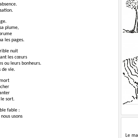
’absence.
sation.
age.
 sa plume,
 brume
a les pages.
ible nuit
hant les cœurs
es ou leurs bonheurs.
 de vie.
 mort
ûcher
anter
le sort.
le fable :
t nous usons
Le ma