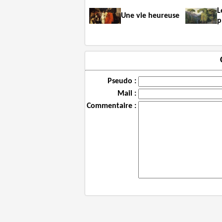
L
Une vie heureuse
p
Pseudo :
Mail :
Commentaire :