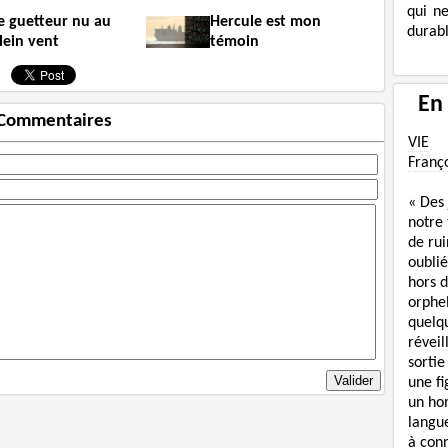
qui n
e guetteur nu au
Hercule est mon
durabl
lein vent
témoin
En
Commentaires
VIE
Franç
« Des
notre
de rui
oublié
hors d
orphe
quelq
réveil
sortie
une f
un ho
langue
à con