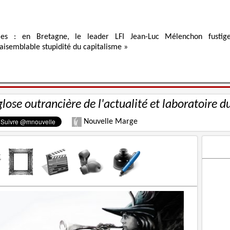
ies : en Bretagne, le leader LFI Jean-Luc Mélenchon fustig
raisemblable stupidité du capitalisme »
glose outrancière de l'actualité et laboratoire d
Nouvelle Marge