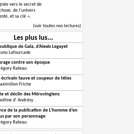
gnée vers le secret de
chose, de l’univers
sté, et sa clé ».
(voir toutes nos lectures)
Les plus lus...
publique de Gaïa, d’Alexis Legayet
runo Lafourcade
urage contre son époque
régory Rateau
 écrivain fauve et coupeur de têtes
aximilien Friche
e et déclin des Mérovingiens
olline d' Andrésy
ce de la publication de L’homme d’en
us par son personnage
régory Rateau