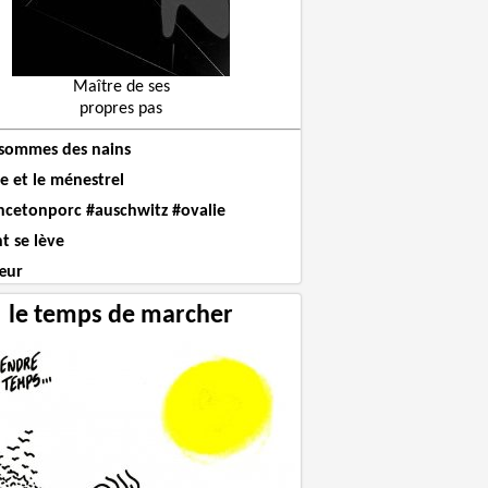
Maître de ses
propres pas
sommes des nains
e et le ménestrel
ncetonporc #auschwitz #ovalie
t se lève
œur
le temps de marcher