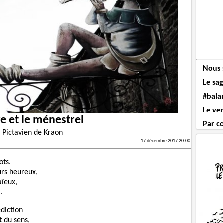
Nous 
Le sag
#bala
Le ven
e et le ménestrel
Par c
r
Pictavien de Kraon
17 décembre 2017 20:00
ots.
urs heureux,
aïeux,
.
diction
it du sens,