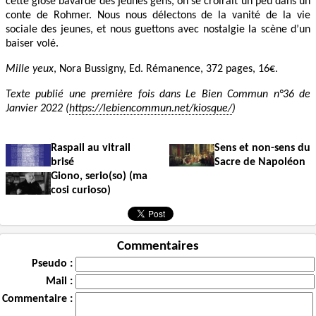
cette glose bavarde des jeunes gens, on se croirait un peu dans un
conte de Rohmer. Nous nous délectons de la vanité de la vie
sociale des jeunes, et nous guettons avec nostalgie la scène d’un
baiser volé.
Mille yeux
, Nora Bussigny, Ed. Rémanence, 372 pages, 16€.
Texte publié une première fois dans Le Bien Commun n°36 de
Janvier 2022 (
https://lebiencommun.net/kiosque/
)
Raspail au vitrail
Sens et non-sens du
brisé
Sacre de Napoléon
Giono, serio(so) (ma
cosi curioso)
Commentaires
Pseudo :
Mail :
Commentaire :