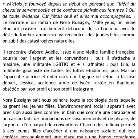
«
M’étais-je fourvoyé depuis le début en pensant que l’idéal du
chevalier servant docile et de confiance plairait aux femmes ? Oui
de toute évidence. Car j’étais seul et elles mal accompagnées.
»
Le narrateur du roman de Nora Bussigny, Mille yeux, un jeune
étudiant parisien fraichement débarqué de sa banlieue avec le
désir de tomber amoureux, va rencontrer des jeunes filles comme
on subit des catastrophes naturelles.
Il rencontre d’abord Adélie, issue d’une vieille famille française,
pourrie par l’argent et les conventions ; puis il s’attache à
maxime, une militante LGBTIQ et + si affinités ; puis Lila, la
militante gauchiste de toutes les luttes étudiantes, puis Marion
l’apprentie actrice et enfin dans une logique de retour à la case
départ, Jessica, ancienne amie de lycée restée en Banlieue,
obsédée par son profil et son profil instagram.
Nora Bussigny sait nous peindre toute la sociologie dans laquelle
baignent les jeunes filles. L’environnement social apparaît avec
précision aussi bien comme un bain que comme une carapace et
un carcan faits de productions de raisonnements et de phrase, de
jargon et d’un paquet de conventions. Chacun des milieux permet
à ces jeunes filles d’accéder à une naissance sociale, qui leur
confère non seulement une place mais une bonne conscience