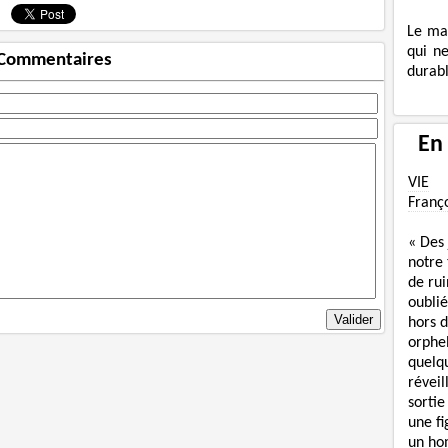
Le ma
qui n
Commentaires
durabl
En
VIE
Franç
« Des
notre
de rui
oublié
hors d
orphe
quelq
réveil
sortie
une f
un ho