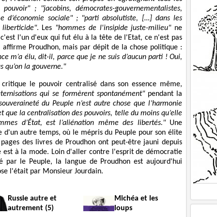
le pouvoir" ;
"jacobins, démocrates-gouvernementalistes,
me d’économie sociale" ;
"parti absolutiste, […] dans les
liberticide"
. Les
"hommes de l'insipide juste-milieu"
ne
'est l'un d'eux qui fut élu à la tête de l'Etat, ce n'est pas
t, affirme Proudhon, mais par dépit de la chose politique :
e m’a élu, dit-il, parce que je ne suis d’aucun parti ! Oui,
us qu’on la gouverne."
critique le pouvoir centralisé dans son essence même,
aternisations qui se formèrent spontanément"
pendant la
 souveraineté du Peuple n’est autre chose que l’harmonie
 et que la centralisation des pouvoirs, telle du moins qu’elle
mmes d’État, est l’aliénation même des libertés."
Une
le d'un autre temps, où le mépris du Peuple pour son élite
 pages des livres de Proudhon ont peut-être jauni depuis
e est à la mode. Loin d'aller contre l'esprit de démocratie
té par le Peuple, la langue de Proudhon est aujourd'hui
se l'était par Monsieur Jourdain.
Russie autre et
Michéa et les
autrement (5)
loups