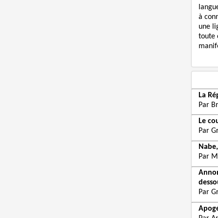
langue
à con
une li
toute 
manife
La Ré
Par B
Le co
Par G
Nabe,
Par M
Annon
desso
Par G
Apogé