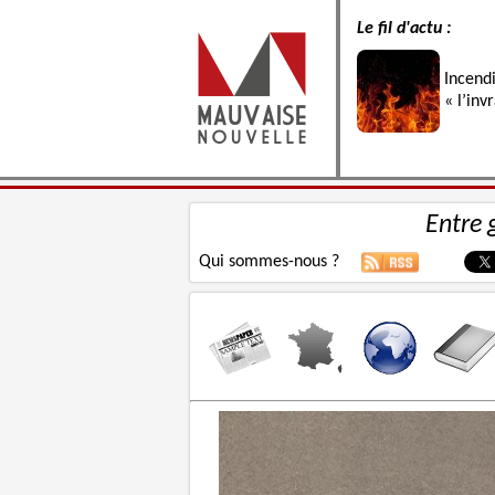
Le fil d'actu :
Incend
« l’inv
Entre 
Qui sommes-nous ?