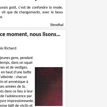
uvais goût, c'est de confondre la mode,
e vit que de changements, avec le beau
e.
Stendhal
 ce moment, nous lisons…
ois Richard
 jeunes gens, pendant
 temps, dans un squat
nes et de vestiges,
 en haut d’une butte
’atteinte : chacun
lin et amnésique à
ues années de là,
lés dans ce lieu à leur
 de l’adolescence par
igure impressionnante,
mme bâti de récits et