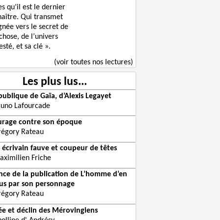
s qu’il est le dernier
naître. Qui transmet
gnée vers le secret de
chose, de l’univers
sté, et sa clé ».
(voir toutes nos lectures)
Les plus lus...
publique de Gaïa, d’Alexis Legayet
runo Lafourcade
urage contre son époque
régory Rateau
 écrivain fauve et coupeur de têtes
aximilien Friche
ce de la publication de L’homme d’en
us par son personnage
régory Rateau
e et déclin des Mérovingiens