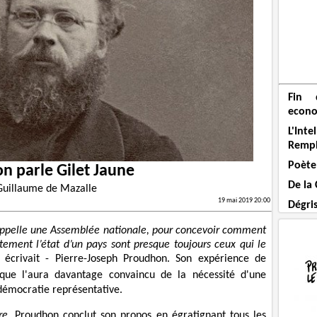
Fin 
econo
L'Int
Remp
Poète
n parle Gilet Jaune
De la
Guillaume de Mazalle
19 mai 2019 20:00
Dégri
on appelle une Assemblée nationale, pour concevoir comment
ement l’état d’un pays sont presque toujours ceux qui le
t écrivait - Pierre-Joseph Proudhon. Son expérience de
que l'aura davantage convaincu de la nécessité d'une
démocratie représentative.
re
, Proudhon conclut son propos en égratignant tous les