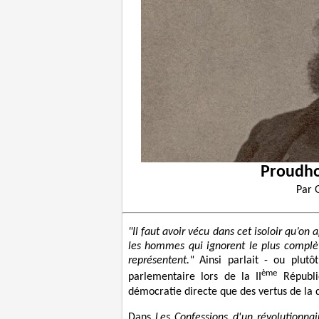
Proudho
Par
"Il faut avoir vécu dans cet isoloir qu’
les hommes qui ignorent le plus complèt
représentent."
Ainsi parlait - ou plutô
ème
parlementaire lors de la II
Républi
démocratie directe que des vertus de la 
Dans
Les Confessions d'un révolutionnai