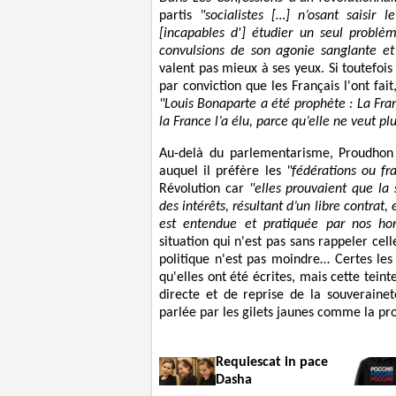
partis
"socialistes […] n’osant saisir 
[incapables d'] étudier un seul problè
convulsions de son agonie sanglante et 
valent pas mieux à ses yeux. Si toutefois c
par conviction que les Français l'ont fai
"Louis Bonaparte a été prophète : La Franc
la France l’a élu, parce qu’elle ne veut pl
Au-delà du parlementarisme, Proudhon 
auquel il préfère les
"fédérations ou fr
Révolution car
"elles prouvaient que la
des intérêts, résultant d’un libre contrat,
est entendue et pratiquée par nos ho
situation qui n'est pas sans rappeler cel
politique n'est pas moindre… Certes les
qu'elles ont été écrites, mais cette teint
directe et de reprise de la souveraine
parlée par les gilets jaunes comme la pro
Requiescat in pace
Dasha