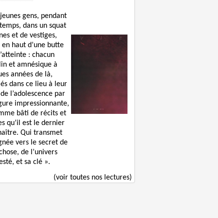
 jeunes gens, pendant
 temps, dans un squat
nes et de vestiges,
 en haut d’une butte
’atteinte : chacun
lin et amnésique à
ues années de là,
lés dans ce lieu à leur
 de l’adolescence par
igure impressionnante,
mme bâti de récits et
s qu’il est le dernier
naître. Qui transmet
gnée vers le secret de
chose, de l’univers
sté, et sa clé ».
(voir toutes nos lectures)