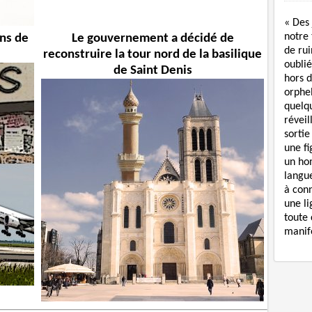
« Des
notre
ans de
Le gouvernement a décidé de
de rui
reconstruire la tour nord de la basilique
oublié
de Saint Denis
hors d
orphe
quelq
réveil
sortie
une f
un ho
langue
à con
une li
toute 
manife