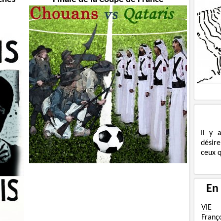
Il y 
désire
ceux q
En
VIE
Franç