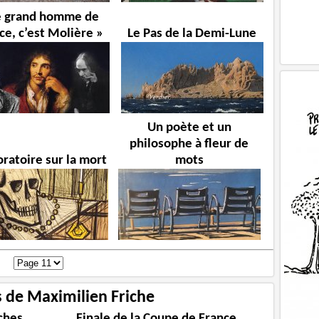
e grand homme de
ce, c’est Molière »
Le Pas de la Demi-Lune
Un poète et un
philosophe à fleur de
ratoire sur la mort
mots
s de Maximilien Friche
iches
Finale de la Coupe de France