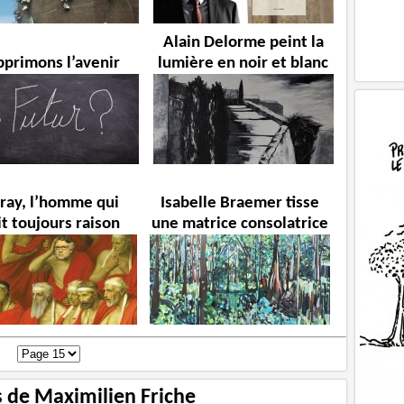
Alain Delorme peint la
pprimons l’avenir
lumière en noir et blanc
ray, l’homme qui
Isabelle Braemer tisse
it toujours raison
une matrice consolatrice
s de Maximilien Friche