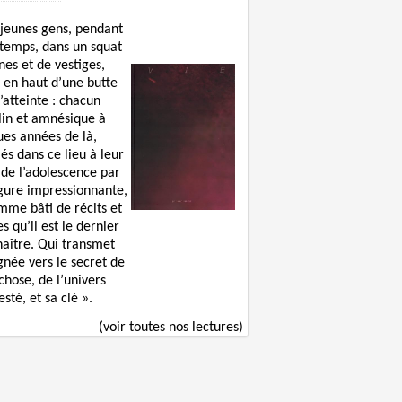
 jeunes gens, pendant
 temps, dans un squat
nes et de vestiges,
 en haut d’une butte
’atteinte : chacun
lin et amnésique à
ues années de là,
lés dans ce lieu à leur
 de l’adolescence par
igure impressionnante,
mme bâti de récits et
s qu’il est le dernier
naître. Qui transmet
gnée vers le secret de
chose, de l’univers
sté, et sa clé ».
(voir toutes nos lectures)