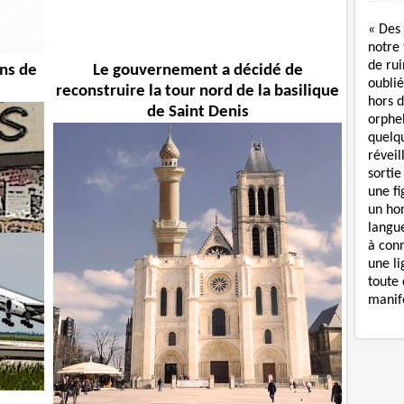
« Des
notre
de rui
ans de
Le gouvernement a décidé de
oublié
reconstruire la tour nord de la basilique
hors d
de Saint Denis
orphe
quelq
réveil
sortie
une f
un ho
langue
à con
une li
toute 
manife