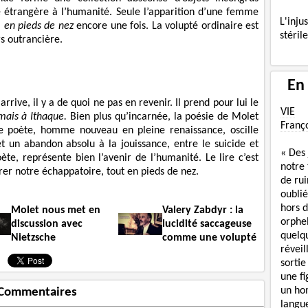
é étrangère à l’humanité. Seule l’apparition d’une femme
L'inj
,
en pieds de nez
encore une fois. La volupté ordinaire est
stéril
s outrancière.
En
rrive, il y a de quoi ne pas en revenir. Il prend pour lui le
VIE
mais à Ithaque.
Bien plus qu’incarnée, la poésie de Molet
Franç
 le poète, homme nouveau en pleine renaissance, oscille
t un abandon absolu à la jouissance, entre le suicide et
« Des
ète, représente bien l’avenir de l’humanité. Le lire c’est
notre
urer notre échappatoire, tout en pieds de nez.
de rui
oublié
hors d
Molet nous met en
Valery Zabdyr : la
orphe
discussion avec
lucidité saccageuse
quelq
Nietzsche
comme une volupté
réveil
sortie
une f
un ho
Commentaires
langue