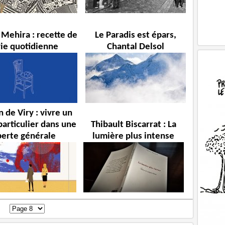
 Mehira : recette de
Le Paradis est épars,
vie quotidienne
Chantal Delsol
 de Viry : vivre un
particulier dans une
Thibault Biscarrat : La
perte générale
lumière plus intense