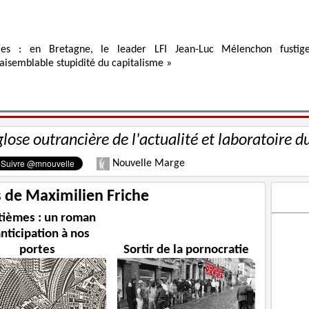
ies : en Bretagne, le leader LFI Jean-Luc Mélenchon fustig
raisemblable stupidité du capitalisme »
glose outrancière de l'actualité et laboratoire d
Nouvelle Marge
s de Maximilien Friche
tièmes : un roman
anticipation à nos
portes
Sortir de la pornocratie