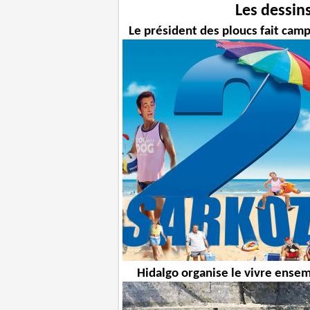
Les dessin
Le président des ploucs fait cam
Hidalgo organise le vivre ense