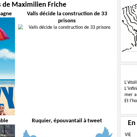
s de Maximilien Friche
pagne
Valls décide la construction de 33
prisons
L'étoi
L'infi
mer a
Et l'h
mble
Ruquier, épouvantail à tweet
En
VIE