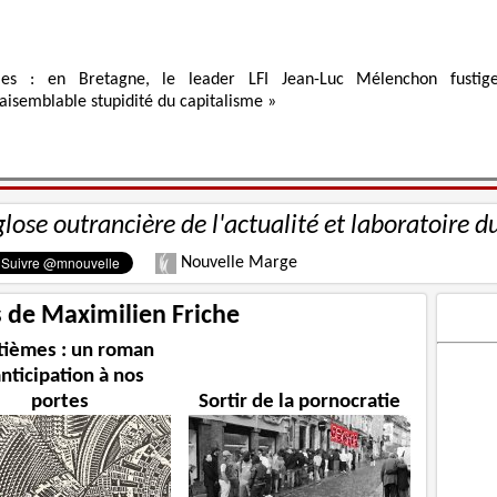
ies : en Bretagne, le leader LFI Jean-Luc Mélenchon fustig
raisemblable stupidité du capitalisme »
glose outrancière de l'actualité et laboratoire d
Nouvelle Marge
s de Maximilien Friche
tièmes : un roman
anticipation à nos
portes
Sortir de la pornocratie