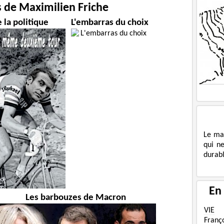
s de Maximilien Friche
 la politique
L'embarras du choix
Le ma
qui n
durabl
En
Les barbouzes de Macron
VIE
Franç