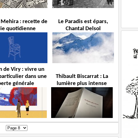
 Mehira : recette de
Le Paradis est épars,
vie quotidienne
Chantal Delsol
 de Viry : vivre un
particulier dans une
Thibault Biscarrat : La
perte générale
lumière plus intense