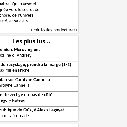
naître. Qui transmet
gnée vers le secret de
chose, de l’univers
sté, et sa clé ».
(voir toutes nos lectures)
Les plus lus...
remiers Mérovingiens
olline d' Andrésy
r du recyclage, prendre la marge (1/3)
aximilien Friche
plan sur Carolyne Cannella
arolyne Cannella
et le vertige du pas de côté
régory Rateau
publique de Gaïa, d’Alexis Legayet
runo Lafourcade