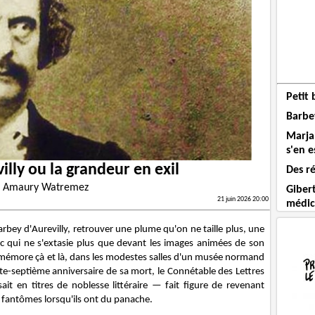
Petit 
Barbey
Marja
s'en e
illy ou la grandeur en exil
Des ré
r
Amaury Watremez
Gibert
21 juin 2026 20:00
médic
arbey d'Aurevilly, retrouver une plume qu'on ne taille plus, une
ic qui ne s'extasie plus que devant les images animées de son
mémore çà et là, dans les modestes salles d'un musée normand
te-septième anniversaire de sa mort, le Connétable des Lettres
ait en titres de noblesse littéraire — fait figure de revenant
 fantômes lorsqu'ils ont du panache.