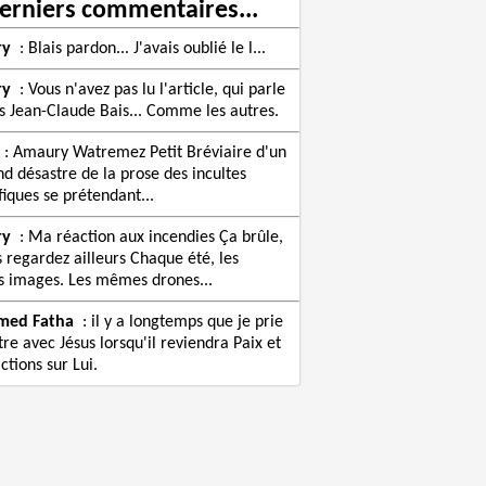
erniers commentaires...
ry
:
Blais pardon... J'avais oublié le l...
ry
:
Vous n'avez pas lu l'article, qui parle
s Jean-Claude Bais... Comme les autres.
:
Amaury Watremez Petit Bréviaire d'un
nd désastre de la prose des incultes
fiques se prétendant...
ry
:
Ma réaction aux incendies Ça brûle,
s regardez ailleurs Chaque été, les
images. Les mêmes drones...
med Fatha
:
il y a longtemps que je prie
re avec Jésus lorsqu'il reviendra Paix et
ctions sur Lui.