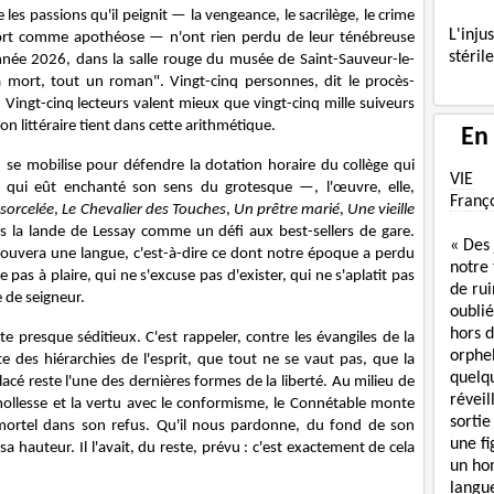
 les passions qu'il peignit — la vengeance, le sacrilège, le crime
L'inj
rt comme apothéose — n'ont rien perdu de leur ténébreuse
stéril
nnée 2026, dans la salle rouge du musée de Saint-Sauveur-le-
 mort, tout un roman". Vingt-cinq personnes, dit le procès-
. Vingt-cinq lecteurs valent mieux que vingt-cinq mille suiveurs
on littéraire tient dans cette arithmétique.
En
se mobilise pour défendre la dotation horaire du collège qui
VIE
 qui eût enchanté son sens du grotesque —, l'œuvre, elle,
Franç
nsorcelée
,
Le Chevalier des Touches
,
Un prêtre marié
,
Une vieille
s la lande de Lessay comme un défi aux best-sellers de gare.
« Des
trouvera une langue, c'est-à-dire ce dont notre époque a perdu
notre
pas à plaire, qui ne s'excuse pas d'exister, qui ne s'aplatit pas
de rui
 de seigneur.
oublié
hors d
 presque séditieux. C'est rappeler, contre les évangiles de la
orphe
ste des hiérarchies de l'esprit, que tout ne se vaut pas, que la
quelq
acé reste l'une des dernières formes de la liberté. Au milieu de
réveil
 mollesse et la vertu avec le conformisme, le Connétable monte
sortie
mortel dans son refus. Qu'il nous pardonne, du fond de son
une f
 hauteur. Il l'avait, du reste, prévu : c'est exactement de cela
un ho
langue