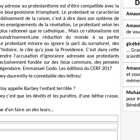
D
oy adresse au protestantisme est d'être compatible avec la
le bourgeoisisme triomphant. Le protestant se caractérise
Amau
blissement de la raison, c'est à dire dans son système de
les enseignements de la révélation. Le protestant selon les
Amau
plus rationnel que le catholique.. Mais ce rationalisme est
de vou
oindrissement,une réduction du monde à sa partie
Le protestant minore ou ignore la part du surnaturel, des
gicébé
histoire, le rôle qu'y joue la Providence. C'est dans cette
... Gra
endre l'accusation d'ignorance adressée aux protestants
scienti
 exclusivement fondée sur des lieux communs, des pensées
Amau
 légendaire. Emmanuel Godo. Les éditions du CERF 2017
et vou
rbey-daurevilly-le-connetable-des-lettres/
mêmes 
loy appelle Barbey l'enfant terrible ?
Moha
 c'est que les dévôts et les purotins, d'une bêtise crasse,
pour êt
Bénédi
e d'en faire un des leurs...