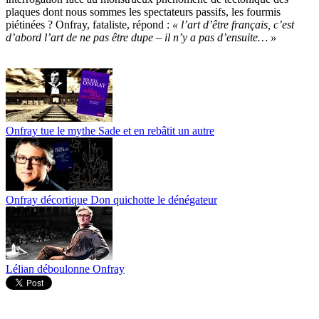
plaques dont nous sommes les spectateurs passifs, les fourmis
piétinées ? Onfray, fataliste, répond :
« l’art d’être français, c’est
d’abord l’art de ne pas être dupe – il n’y a pas d’ensuite… »
Onfray tue le mythe Sade et en rebâtit un autre
Onfray décortique Don quichotte le dénégateur
Lélian déboulonne Onfray