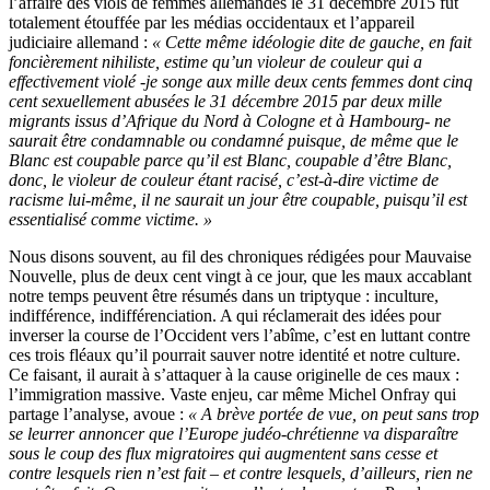
l’affaire des viols de femmes allemandes le 31 décembre 2015 fut
totalement étouffée par les médias occidentaux et l’appareil
judiciaire allemand :
« Cette même idéologie dite de gauche, en fait
foncièrement nihiliste, estime qu’un violeur de couleur qui a
effectivement violé -je songe aux mille deux cents femmes dont cinq
cent sexuellement abusées le 31 décembre 2015 par deux mille
migrants issus d’Afrique du Nord à Cologne et à Hambourg- ne
saurait être condamnable ou condamné puisque, de même que le
Blanc est coupable parce qu’il est Blanc, coupable d’être Blanc,
donc, le violeur de couleur étant racisé, c’est-à-dire victime de
racisme lui-même, il ne saurait un jour être coupable, puisqu’il est
essentialisé comme victime. »
Nous disons souvent, au fil des chroniques rédigées pour Mauvaise
Nouvelle, plus de deux cent vingt à ce jour, que les maux accablant
notre temps peuvent être résumés dans un triptyque : inculture,
indifférence, indifférenciation. A qui réclamerait des idées pour
inverser la course de l’Occident vers l’abîme, c’est en luttant contre
ces trois fléaux qu’il pourrait sauver notre identité et notre culture.
Ce faisant, il aurait à s’attaquer à la cause originelle de ces maux :
l’immigration massive. Vaste enjeu, car même Michel Onfray qui
partage l’analyse, avoue :
« A brève portée de vue, on peut sans trop
se leurrer annoncer que l’Europe judéo-chrétienne va disparaître
sous le coup des flux migratoires qui augmentent sans cesse et
contre lesquels rien n’est fait – et contre lesquels, d’ailleurs, rien ne