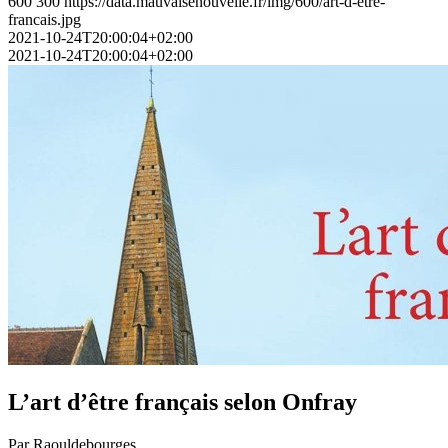
600
300
https://data.mauvaisenouvelle.fr/img/600/art-d-etre-
francais.jpg
2021-10-24T20:00:04+02:00
2021-10-24T20:00:04+02:00
L’art d’être français selon Onfray
Par
Raouldebourges