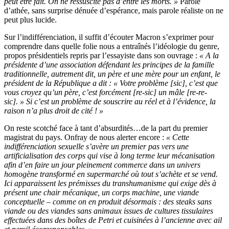
peut être fait. On ne ressuscite pas d’entre les morts. »
Parole
d’athée, sans surprise dénuée d’espérance, mais parole réaliste on ne
peut plus lucide.
Sur l’indifférenciation, il suffit d’écouter Macron s’exprimer pour
comprendre dans quelle folie nous a entraînés l’idéologie du genre,
propos présidentiels repris par l’essayiste dans son ouvrage :
« A la
présidente d’une association défendant les principes de la famille
traditionnelle, autrement dit, un père et une mère pour un enfant, le
président de la République a dit : « Votre problème [sic], c’est que
vous croyez qu’un père, c’est forcément [re-sic] un mâle [re-re-
sic]. » Si c’est un problème de souscrire au réel et à l’évidence, la
raison n’a plus droit de cité ! »
On reste scotché face à tant d’absurdités…de la part du premier
magistrat du pays. Onfray de nous alerter encore :
« Cette
indifférenciation sexuelle s’avère un premier pas vers une
artificialisation des corps qui vise à long terme leur mécanisation
afin d’en faire un jour pleinement commerce dans un univers
homogène transformé en supermarché où tout s’achète et se vend.
Ici apparaissent les prémisses du transhumanisme qui exige dès à
présent une chair mécanique, un corps machine, une viande
conceptuelle – comme on en produit désormais : des steaks sans
viande ou des viandes sans animaux issues de cultures tissulaires
effectuées dans des boîtes de Petri et cuisinées à l’ancienne avec ail