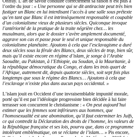
Onfray. L’art de savoir conduire correctement sa raison n’est plus à
l’ordre du jour :
« Une personne qui se dit antiraciste peut très bien
fustiger un Blanc en lui interdisant l’accès à une salle sous prétexte
qu’en tant que Blanc il est intrinsèquement responsable et coupable
d’un colonialisme vieux de plusieurs siècles. Quiconque invoque
l’antériorité de la pratique de la traite négrière chez… les
musulmans, alors que le dossier s’avère amplement documenté,
aggrave son cas et passe pour le seul et unique responsable du
colonialisme planétaire. Ajoutons à cela que l’esclavagisme a duré
deux siècles sous la férule des Blancs, deux siècles de trop, bien sûr,
mais qu’il existe encore en régime d’islam, je songe à l’Arabie
Saoudite, au Pakistan, à l’Ethiopie, au Soudan, à la Mauritanie, à
la république démocratique du Congo, et dans les trois quart de
l’Afrique, autrement dit, depuis quatorze siècles, soit sept fois plus
longtemps que sous le régime des Blancs… Ajoutons à cela que
l’esclavage n’existe plus dans aucun pays occidental. »
L’islam jouit en Occident d’une invraisemblable impunité morale,
porté qu’il est par l’idéologie progressiste bien décidée à lui faire
terrasser son concurrent le christianisme :
« On peut aujourd’hui
estimer que les femmes sont inférieures aux hommes, que
l’homosexualité est une abomination, qu’il faut exterminer les Juifs,
ce qui contredit la Déclaration des droits de l’homme, les valeurs de
la République française et ses lois, pourvu que, dans ce programme
intolérant emblématique, on se réclame de l’islam… »
Pis encore,