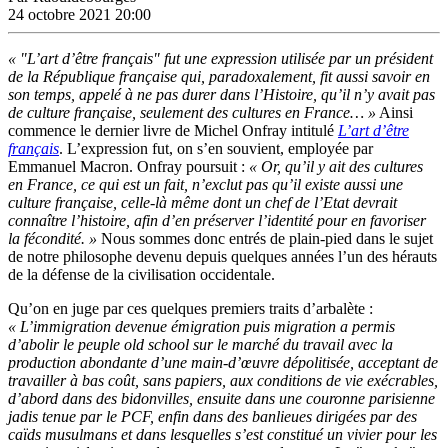
24 octobre 2021 20:00
«
"L’art d’être français
" fut une expression utilisée par un président
de la République française qui, paradoxalement, fit aussi savoir en
son temps, appelé à ne pas durer dans l’Histoire, qu’il n’y avait pas
de culture française, seulement des cultures en France… »
Ainsi
commence le dernier livre de Michel Onfray intitulé
L’art d’être
français
. L’expression fut, on s’en souvient, employée par
Emmanuel Macron. Onfray poursuit :
« Or, qu’il y ait des cultures
en France, ce qui est un fait, n’exclut pas qu’il existe aussi une
culture française, celle-là même dont un chef de l’Etat devrait
connaître l’histoire, afin d’en préserver l’identité pour en favoriser
la fécondité. »
Nous sommes donc entrés de plain-pied dans le sujet
de notre philosophe devenu depuis quelques années l’un des hérauts
de la défense de la civilisation occidentale.
Qu’on en juge par ces quelques premiers traits d’arbalète :
« L’immigration devenue émigration puis migration a permis
d’abolir le peuple old school sur le marché du travail avec la
production abondante d’une main-d’œuvre dépolitisée, acceptant de
travailler à bas coût, sans papiers, aux conditions de vie exécrables,
d’abord dans des bidonvilles, ensuite dans une couronne parisienne
jadis tenue par le PCF, enfin dans des banlieues dirigées par des
caïds musulmans et dans lesquelles s’est constitué un vivier pour les