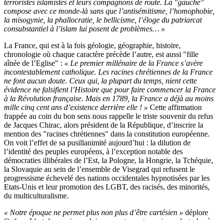
terroristes islamistes et leurs compagnons de route. La
"gauche
"
compose avec ce monde-là sans que l’antisémitisme, l’homophobie,
la misogynie, la phallocratie, le bellicisme, l’éloge du patriarcat
consubstantiel à l’islam lui posent de problèmes… »
La France, qui est à la fois géologie, géographie, histoire,
chronologie où chaque caractère précède l’autre, est aussi "fille
aînée de l’Eglise" :
« Le premier millénaire de la France s’avère
incontestablement catholique. Les racines chrétiennes de la France
ne font aucun doute. Ceux qui, la plupart du temps, nient cette
évidence ne falsifient l’Histoire que pour faire commencer la France
à la Révolution française. Mais en 1789, la France a déjà au moins
mille cinq cent ans d’existence derrière elle ! »
Cette affirmation
frappée au coin du bon sens nous rappelle le triste souvenir du refus
de Jacques Chirac, alors président de la République, d’inscrire la
mention des "racines chrétiennes" dans la constitution européenne.
On voit l’effet de sa pusillanimité aujourd’hui : la dilution de
l’identité des peuples européens, à l’exception notable des
démocraties illibérales de l’Est, la Pologne, la Hongrie, la Tchéquie,
la Slovaquie au sein de l’ensemble de Visegrad qui refusent le
progressisme échevelé des nations occidentales hypnotisées par les
Etats-Unis et leur promotion des LGBT, des racisés, des minorités,
du multiculturalisme.
« Notre époque ne permet plus non plus d’être cartésien »
déplore