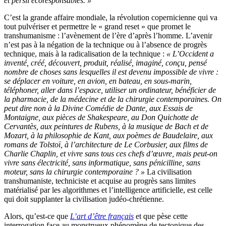
et persil écoresponsables. »
C’est la grande affaire mondiale, la révolution copernicienne qui va
tout pulvériser et permettre le « grand reset » que promet le
transhumanisme : l’avènement de l’ère d’après l’homme. L’avenir
n’est pas à la négation de la technique ou à l’absence de progrès
technique, mais à la radicalisation de la technique :
« L’Occident a
inventé, créé, découvert, produit, réalisé, imaginé, conçu, pensé
nombre de choses sans lesquelles il est devenu impossible de vivre :
se déplacer en voiture, en avion, en bateau, en sous-marin,
téléphoner, aller dans l’espace, utiliser un ordinateur, bénéficier de
la pharmacie, de la médecine et de la chirurgie contemporaines. On
peut dire non à la Divine Comédie de Dante, aux Essais de
Montaigne, aux pièces de Shakespeare, au Don Quichotte de
Cervantès, aux peintures de Rubens, à la musique de Bach et de
Mozart, à la philosophie de Kant, aux poèmes de Baudelaire, aux
romans de Tolstoï, à l’architecture de Le Corbusier, aux films de
Charlie Chaplin, et vivre sans tous ces chefs d’œuvre, mais peut-on
vivre sans électricité, sans informatique, sans pénicilline, sans
moteur, sans la chirurgie contemporaine ? »
La civilisation
transhumaniste, techniciste et acquise au progrès sans limites
matérialisé par les algorithmes et l’intelligence artificielle, est celle
qui doit supplanter la civilisation judéo-chrétienne.
Alors, qu’est-ce que
L’art d’être français
et que pèse cette
interrogation face au monstrueux phénomène de tectonique des