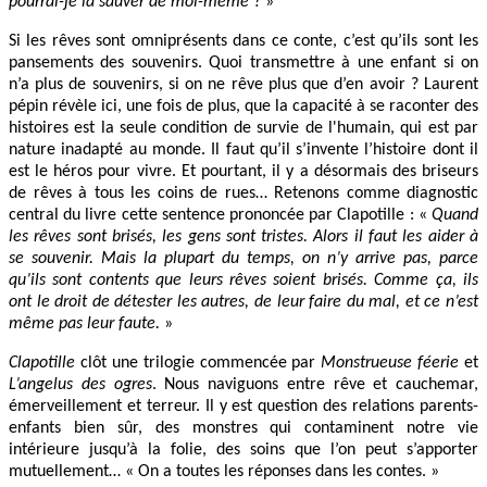
pourrai-je la sauver de moi-même ?
»
Si les rêves sont omniprésents dans ce conte, c’est qu’ils sont les
pansements des souvenirs. Quoi transmettre à une enfant si on
n’a plus de souvenirs, si on ne rêve plus que d’en avoir ? Laurent
pépin révèle ici, une fois de plus, que la capacité à se raconter des
histoires est la seule condition de survie de l'humain, qui est par
nature inadapté au monde. Il faut qu’il s’invente l’histoire dont il
est le héros pour vivre. Et pourtant, il y a désormais des briseurs
de rêves à tous les coins de rues… Retenons comme diagnostic
central du livre cette sentence prononcée par Clapotille : «
Quand
les rêves sont brisés, les gens sont tristes. Alors il faut les aider à
se souvenir. Mais la plupart du temps, on n’y arrive pas, parce
qu’ils sont contents que leurs rêves soient brisés. Comme ça, ils
ont le droit de détester les autres, de leur faire du mal, et ce n’est
même pas leur faute.
»
Clapotille
clôt une trilogie commencée par
Monstrueuse féerie
et
L’angelus des ogres
. Nous naviguons entre rêve et cauchemar,
émerveillement et terreur. Il y est question des relations parents-
enfants bien sûr, des monstres qui contaminent notre vie
intérieure jusqu’à la folie, des soins que l’on peut s’apporter
mutuellement… « On a toutes les réponses dans les contes. »