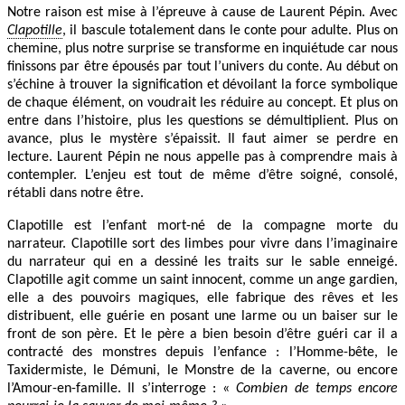
Notre raison est mise à l’épreuve à cause de Laurent Pépin. Avec
Clapotille
, il bascule totalement dans le conte pour adulte. Plus on
chemine, plus notre surprise se transforme en inquiétude car nous
finissons par être épousés par tout l’univers du conte. Au début on
s’échine à trouver la signification et dévoilant la force symbolique
de chaque élément, on voudrait les réduire au concept. Et plus on
entre dans l’histoire, plus les questions se démultiplient. Plus on
avance, plus le mystère s’épaissit. Il faut aimer se perdre en
lecture. Laurent Pépin ne nous appelle pas à comprendre mais à
contempler. L’enjeu est tout de même d’être soigné, consolé,
rétabli dans notre être.
Clapotille est l’enfant mort-né de la compagne morte du
narrateur. Clapotille sort des limbes pour vivre dans l’imaginaire
du narrateur qui en a dessiné les traits sur le sable enneigé.
Clapotille agit comme un saint innocent, comme un ange gardien,
elle a des pouvoirs magiques, elle fabrique des rêves et les
distribuent, elle guérie en posant une larme ou un baiser sur le
front de son père. Et le père a bien besoin d’être guéri car il a
contracté des monstres depuis l’enfance : l’Homme-bête, le
Taxidermiste, le Démuni, le Monstre de la caverne, ou encore
l’Amour-en-famille. Il s’interroge : «
Combien de temps encore