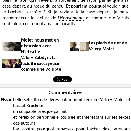
bien, le raté, qu’il reviendra forcément de façon pathétique à la
case départ, au
nœud du pendu
. Et pourtant pourquoi vouloir que
le bonheur s’arrête ? Si je reviens à la case départ, je peux
recommencer la lecture de
Dénouements
et comme je m’y suis
senti bien, croire moi aussi au paradis.
Molet nous met en
Les pieds de nez de
discussion avec
Valéry Molet
Nietzsche
Valery Zabdyr : la
lucidité saccageuse
comme une volupté
Commentaires
Fissac
belle sélection de livres notamment ceux de Valéry Molet et
Pascal Bruckner
un coupable presque parfait
et réflexion personnelle poussée et intéressant sur les textes
des auteurs
Par contre pourquoi renvoyez pour l'achat des livres sur