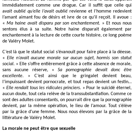
immédiatement comme une drogue. Car il suffit que celle qui
a
vait oublié qu’elle l’avait oublié
revienne et l’homme redevient
l’amant aimant fou de désirs et ivre de ce qu’il reçoit. Il avoue :
«
Ma haine avait disparu par son enchantement.
» Et nous nous
sentons élus à sa suite. Notre haine disparait également par
enchantement à la lecture de cette courte histoire, ce long poème
de Valéry Molet.
C’est là que le statut social s’évanouit pour faire place à la déesse.
«
Elle n’avait aucune morale sur aucun sujet, hormis son statut
social.
» Elle s’offre entièrement grâce à cette absence de morale,
sans aucune réserve, «
Sa pornographie devait donc être
excellente
. » C’est ainsi que le gringalet devient beau,
l’impuissant devient pornocrate, et tout repas devient un festin…
«
Elle rendait tous les ridicules princiers.
» Pour le suicidé éternel,
aucun doute, tout cela relève de la transsubstantiation. Comme ce
sont des adultes consentants, on pourrait dire que la pornographie
devient, par la même opération, le lieu de l’amour. Tout s’élève
par la grâce d’une femme. Nous nous élevons par la grâce de la
littérature de Valéry Molet.
La morale ne peut être que sexuelle