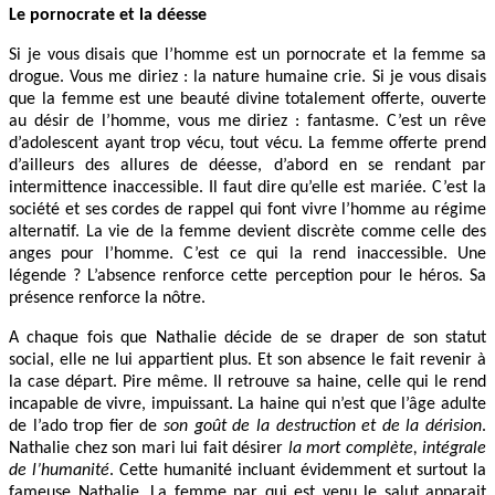
Le pornocrate et la déesse
Si je vous disais que l’homme est un pornocrate et la femme sa
drogue. Vous me diriez : la nature humaine crie. Si je vous disais
que la femme est une beauté divine totalement offerte, ouverte
au désir de l’homme, vous me diriez : fantasme. C’est un rêve
d’adolescent ayant trop vécu, tout vécu. La femme offerte prend
d’ailleurs des allures de déesse, d’abord en se rendant par
intermittence inaccessible. Il faut dire qu’elle est mariée. C’est la
société et ses cordes de rappel qui font vivre l’homme au régime
alternatif. La vie de la femme devient discrète comme celle des
anges pour l’homme. C’est ce qui la rend inaccessible. Une
légende ? L’absence renforce cette perception pour le héros. Sa
présence renforce la nôtre.
A chaque fois que Nathalie décide de se draper de son statut
social, elle ne lui appartient plus. Et son absence le fait revenir à
la case départ. Pire même. Il retrouve sa haine, celle qui le rend
incapable de vivre, impuissant. La haine qui n’est que l’âge adulte
de l’ado trop fier de
son goût de la destruction et de la dérision
.
Nathalie chez son mari lui fait désirer
la mort complète, intégrale
de l’humanité
. Cette humanité incluant évidemment et surtout la
fameuse Nathalie. La femme par qui est venu le salut apparait