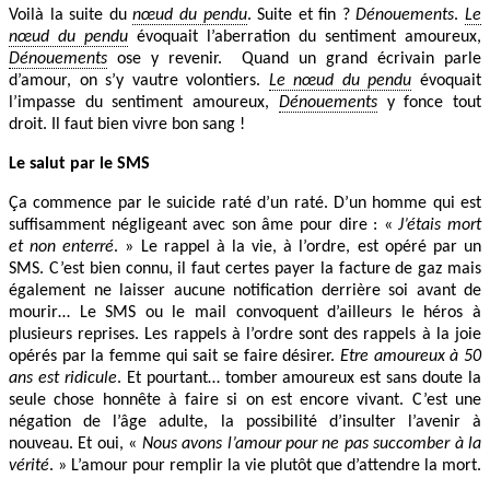
Voilà la suite du
nœud du pendu
. Suite et fin ?
Dénouements
.
Le
nœud du pendu
évoquait l’aberration du sentiment amoureux,
Dénouements
ose y revenir. Quand un grand écrivain parle
d’amour, on s’y vautre volontiers.
Le nœud du pendu
évoquait
l’impasse du sentiment amoureux,
Dénouements
y fonce tout
droit. Il faut bien vivre bon sang !
Le salut par le SMS
Ça commence par le suicide raté d’un raté. D’un homme qui est
suffisamment négligeant avec son âme pour dire : «
J’étais mort
et non enterré
. » Le rappel à la vie, à l’ordre, est opéré par un
SMS. C’est bien connu, il faut certes payer la facture de gaz mais
également ne laisser aucune notification derrière soi avant de
mourir… Le SMS ou le mail convoquent d’ailleurs le héros à
plusieurs reprises. Les rappels à l’ordre sont des rappels à la joie
opérés par la femme qui sait se faire désirer.
Etre amoureux à 50
ans est ridicule
. Et pourtant… tomber amoureux est sans doute la
seule chose honnête à faire si on est encore vivant. C’est une
négation de l’âge adulte, la possibilité d’insulter l’avenir à
nouveau. Et oui, «
Nous avons l’amour pour ne pas succomber à la
vérité
. » L’amour pour remplir la vie plutôt que d’attendre la mort.