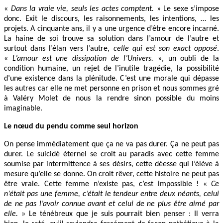
«
Dans la vraie vie, seuls les actes comptent.
» Le sexe s’impose
donc. Exit le discours, les raisonnements, les intentions, … les
projets. A cinquante ans, il y a une urgence d’être encore incarné.
La haine de soi trouve sa solution dans l’amour de l’autre et
surtout dans l’élan vers l’autre,
celle qui est son exact opposé
.
«
L’amour est une dissipation de l’Univers.
», un oubli de la
condition humaine, un rejet de l’inutile tragédie, la possibilité
d’une existence dans la plénitude. C’est une morale qui dépasse
les autres car elle ne met personne en prison et nous sommes gré
à Valéry Molet de nous la rendre sinon possible du moins
imaginable.
Le nœud du pendu comme seul horizon
On pense immédiatement que ça ne va pas durer. Ça ne peut pas
durer. Le suicidé éternel se croit au paradis avec cette femme
soumise par intermittence à ses désirs, cette déesse qui l’élève à
mesure qu’elle se donne. On croit rêver, cette histoire ne peut pas
être vraie. Cette femme n’existe pas, c’est impossible ! «
Ce
n’était pas une femme, c’était le tendeur entre deux néants, celui
de ne pas l’avoir connue avant et celui de ne plus être aimé par
elle.
» Le ténébreux que je suis pourrait bien penser : Il verra