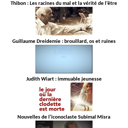
Thibon : Les racines du mal et la vérité de l’être
Guillaume Dreidemie : brouillard, os et ruines
Judith Wiart : immuable jeunesse
Nouvelles de l’iconoclaste Subimal Misra