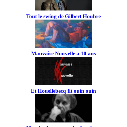
Tout le swing de Gilbert Houbre
Mauvaise Nouvelle a 10 ans
Et Houellebecq fit ouin ouin