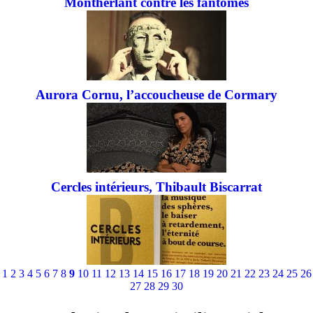
Montherlant contre les fantômes
Aurora Cornu, l’accoucheuse de Cormary
Cercles intérieurs, Thibault Biscarrat
1
2
3
4
5
6
7
8
9
10
11
12
13
14
15
16
17
18
19
20
21
22
23
24
25
26
27
28
29
30