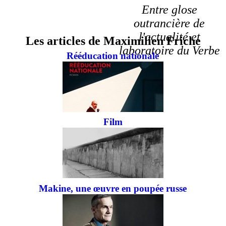
Entre glose
outrancière de
l'actualité et
Les articles de Maximilien Friche
laboratoire du Verbe
Rééducation nationale
Film
Makine, une œuvre en poupée russe