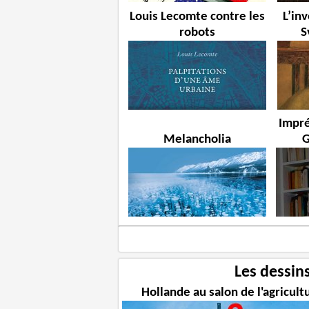
Louis Lecomte contre les
L’in
robots
S
Impré
Melancholia
G
Les dessin
Hollande au salon de l'agricult