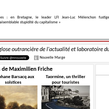
ies : en Bretagne, le leader LFI Jean-Luc Mélenchon fustig
raisemblable stupidité du capitalisme »
glose outrancière de l'actualité et laboratoire d
Nouvelle Marge
s de Maximilien Friche
phane Barsacq aux
Taormine, un thriller
solstices
pour touristes