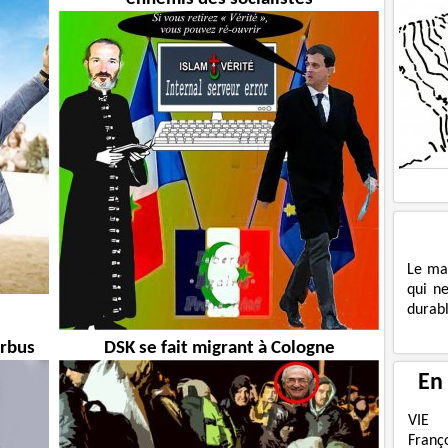
Le ma
qui n
durabl
arbus
DSK se fait migrant à Cologne
En
VIE
Franç