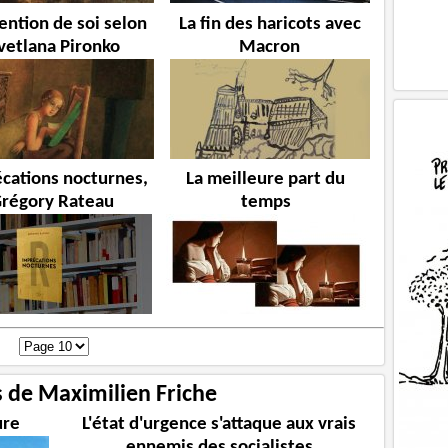
vention de soi selon
La fin des haricots avec
vetlana Pironko
Macron
cations nocturnes,
La meilleure part du
régory Rateau
temps
s de Maximilien Friche
ure
L'état d'urgence s'attaque aux vrais
ennemis des socialistes