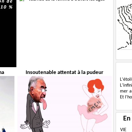
ma
Insoutenable attentat à la pudeur
L'étoi
L'infi
mer a
Et l'h
En
VIE