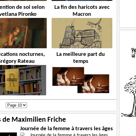
vention de soi selon
La fin des haricots avec
vetlana Pironko
Macron
cations nocturnes,
La meilleure part du
régory Rateau
temps
s de Maximilien Friche
Journée de la femme à travers les âges