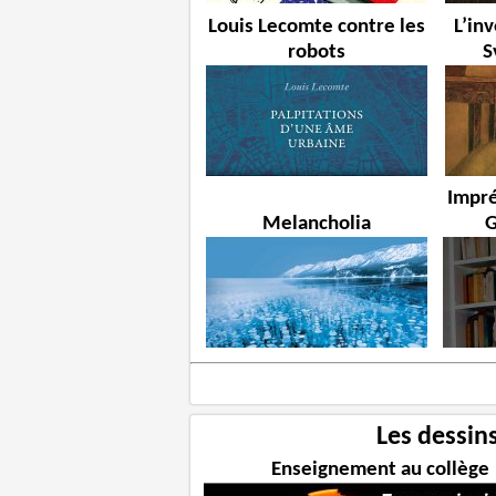
Louis Lecomte contre les
L’in
robots
S
Impré
Melancholia
G
Les dessin
Enseignement au collège