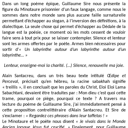
Dans un long poème épique, Guillaume Sire nous présente la
figure du Minotaure prisonnier d’un faux langage, comme nous le
sommes dans notre monde sans plus aucune faille surnaturelle
permettant d’échapper au slogan, à l’inversion des définitions, à la
dialectique. La seule chose qui permet d’échapper au Dédale de la
langue est la poésie, ce moment où les mots cessent de vouloir
faire sens à tout prix pour se laisser contempler. Silence et lenteur
sont les armes offertes par le poète. Armes bien nécessaires pour
sortir d’
« Un labyrinthe autour d’un labyrinthe autour d’un
labyrinthe… »
Lenteur, enseigne-moi la charité. (…) Silence, renouvelle ma joie.
Alain Santacreu, dans un très beau texte intitulé
Œdipe et
Perceval,
précisait qu’en hébreu, la racine sabakhah signifie
« treillis », il en concluait que les paroles du Christ, Eloi Eloi Lama
Sabachtani, devaient être traduites par : Mon dieu c’est quoi cette
trame, pourquoi ce piège, pourquoi ce texte ? A travers ma
lecture du poème de Guillaume Sire, j’ai immédiatement pensé à
cette proposition contrelittéraire d’Alain Santacreu. Et Sire de
s’exclamer :
« Regardez ces phrases dans leur taffetas ! »
Le Minotaure et le poète nous disent
« Je vivais dans le Monde
Ancien lorsque Jésus fut crucifié. »
Finalement, pour Guillaume