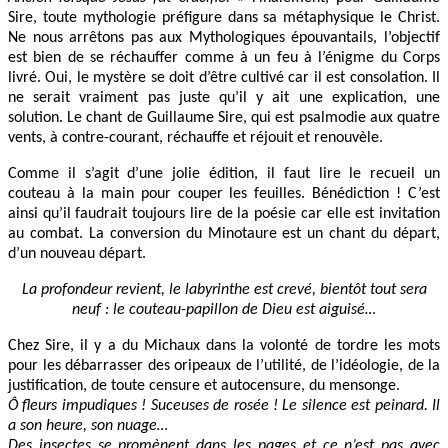
Sire, toute mythologie préfigure dans sa métaphysique le Christ.
Ne nous arrêtons pas aux Mythologiques épouvantails, l’objectif
est bien de se réchauffer comme à un feu à l’énigme du Corps
livré. Oui, le mystère se doit d’être cultivé car il est consolation. Il
ne serait vraiment pas juste qu’il y ait une explication, une
solution. Le chant de Guillaume Sire, qui est psalmodie aux quatre
vents, à contre-courant, réchauffe et réjouit et renouvèle.
Comme il s’agit d’une jolie édition, il faut lire le recueil un
couteau à la main pour couper les feuilles. Bénédiction ! C’est
ainsi qu’il faudrait toujours lire de la poésie car elle est invitation
au combat. La conversion du Minotaure est un chant du départ,
d’un nouveau départ.
La profondeur revient, le labyrinthe est crevé, bientôt tout sera
neuf : le couteau-papillon de Dieu est aiguisé…
Chez Sire, il y a du Michaux dans la volonté de tordre les mots
pour les débarrasser des oripeaux de l’utilité, de l’idéologie, de la
justification, de toute censure et autocensure, du mensonge.
Ô fleurs impudiques ! Suceuses de rosée ! Le silence est peinard. Il
a son heure, son nuage…
Des insectes se promènent dans les pages et ce n’est pas avec