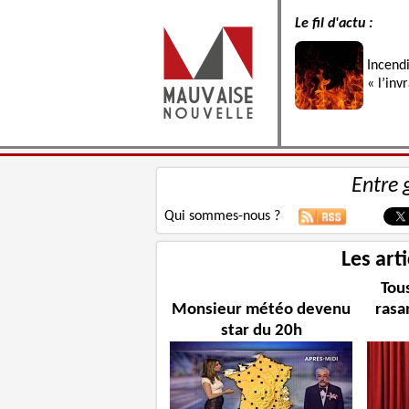
Le fil d'actu :
Incend
« l’inv
Entre 
Qui sommes-nous ?
Les art
Tous
Monsieur météo devenu
rasa
star du 20h