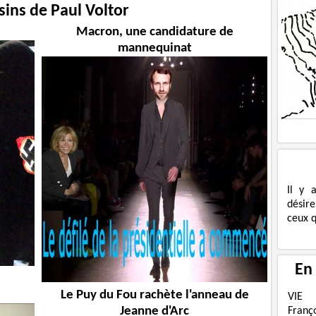
sins de Paul Voltor
Macron, une candidature de
mannequinat
Il y 
désire
ceux q
En
Le Puy du Fou rachète l'anneau de
VIE
Jeanne d'Arc
Franç