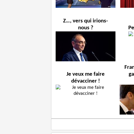
Z…, vers qui irions-
nous ?
Pe
Fra
Je veux me faire
ga
dévacciner !