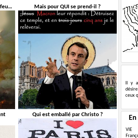
s feu…
Mais pour QUI se prend-il ?
Il y 
désire
ceux q
ent
Qui est emballé par Christo ?
En
VIE
Franç