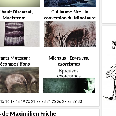
ibault Biscarrat,
Guillaume Sire : la
Maelstrom
conversion du Minotaure
rantz Metzger :
Michaux :
Epreuves,
écompositions
exorcismes
15
16
17
18
19
20
21
22
23
24
25
26
27
28
29
30
s de Maximilien Friche