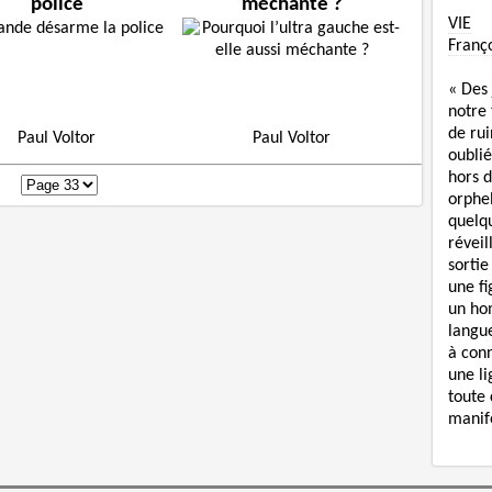
police
méchante ?
VIE
Franç
« Des
notre
de rui
Paul Voltor
Paul Voltor
oublié
hors d
orphe
quelq
réveil
sortie
une f
un ho
langue
à con
une li
toute 
manife