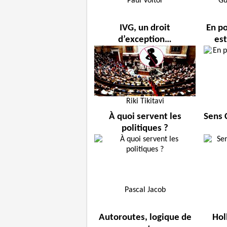
Paul Voltor
Gu
IVG, un droit
En po
d’exception…
est
Riki Tikitavi
À quoi servent les
Sens 
politiques ?
Pascal Jacob
Autoroutes, logique de
Hol