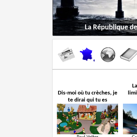
’en dessous par
La République de 
La
Dis-moi où tu crèches, je
lim
te dirai qui tu es