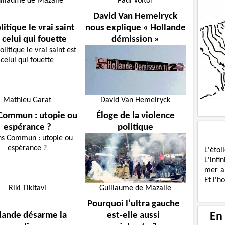
illaume de Mazalle
Paul Voltor
David Van Hemelryck
litique le vrai saint
nous explique « Hollande
 celui qui fouette
démission »
Mathieu Garat
David Van Hemelryck
Commun : utopie ou
Éloge de la violence
espérance ?
politique
L'étoi
L'infi
mer a
Et l'h
Riki Tikitavi
Guillaume de Mazalle
Pourquoi l’ultra gauche
En
lande désarme la
est-elle aussi