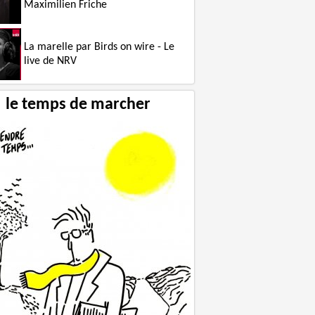
Maximilien Friche
La marelle par Birds on wire - Le
Le courage contre son époque
live de NRV
le temps de marcher