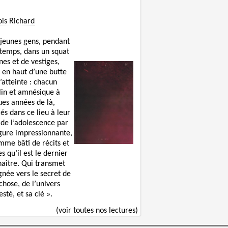
ois Richard
 jeunes gens, pendant
 temps, dans un squat
nes et de vestiges,
 en haut d’une butte
’atteinte : chacun
lin et amnésique à
ues années de là,
lés dans ce lieu à leur
 de l’adolescence par
igure impressionnante,
mme bâti de récits et
s qu’il est le dernier
naître. Qui transmet
gnée vers le secret de
chose, de l’univers
sté, et sa clé ».
(voir toutes nos lectures)