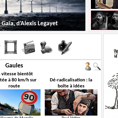
Gaïa, d’Alexis Legayet
Gaules
 vitesse bientôt
itée à 80 km/h sur
Dé-radicalisation : la
route
boîte à idées