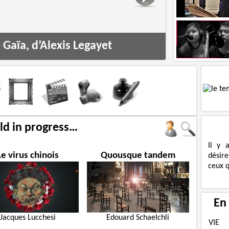
Gaïa, d’Alexis Legayet
d in progress…
Il y 
Le virus chinois
Quousque tandem
désire
ceux q
En
Jacques Lucchesi
Edouard Schaelchli
VIE