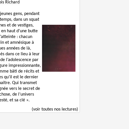
ois Richard
 jeunes gens, pendant
 temps, dans un squat
nes et de vestiges,
 en haut d’une butte
’atteinte : chacun
lin et amnésique à
ues années de là,
lés dans ce lieu à leur
 de l’adolescence par
igure impressionnante,
mme bâti de récits et
s qu’il est le dernier
naître. Qui transmet
gnée vers le secret de
chose, de l’univers
sté, et sa clé ».
(voir toutes nos lectures)