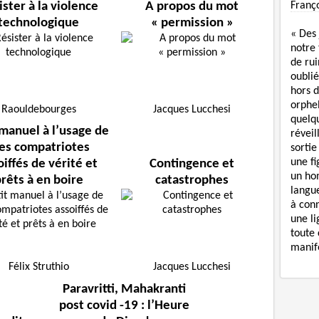
Franç
ister à la violence
A propos du mot
technologique
« permission »
« Des
notre
de rui
oublié
hors d
orphe
Raouldebourges
Jacques Lucchesi
quelq
 manuel à l’usage de
réveil
es compatriotes
sortie
une f
oiffés de vérité et
Contingence et
un ho
rêts à en boire
catastrophes
langue
à con
une li
toute 
manife
Félix Struthio
Jacques Lucchesi
Paravritti, Mahakranti
post covid -19 : l’Heure