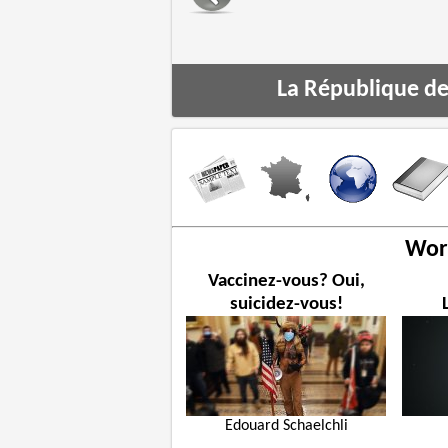
’en dessous par
La République de 
Worl
Vaccinez-vous? Oui,
suicidez-vous!
Edouard Schaelchli