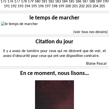
175
176
177
178
179
180
181
182
183
184
185
186
187
188
189
190
191
192
193
194
195
196
197
198
199
200
201
202
203
204
205
le temps de marcher
(voir tous nos dessins)
Citation du jour
Il y a assez de lumière pour ceux qui ne désirent que de voir, et
assez d'obscurité pour ceux qui ont une disposition contraire.
Blaise Pascal
En ce moment, nous lisons…