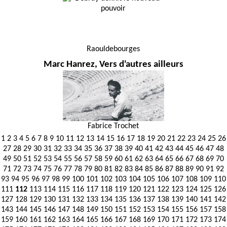
Raouldebourges
Marc Hanrez, Vers d'autres ailleurs
Fabrice Trochet
1
2
3
4
5
6
7
8
9
10
11
12
13
14
15
16
17
18
19
20
21
22
23
24
25
26
27
28
29
30
31
32
33
34
35
36
37
38
39
40
41
42
43
44
45
46
47
48
49
50
51
52
53
54
55
56
57
58
59
60
61
62
63
64
65
66
67
68
69
70
71
72
73
74
75
76
77
78
79
80
81
82
83
84
85
86
87
88
89
90
91
92
93
94
95
96
97
98
99
100
101
102
103
104
105
106
107
108
109
110
111
112
113
114
115
116
117
118
119
120
121
122
123
124
125
126
127
128
129
130
131
132
133
134
135
136
137
138
139
140
141
142
143
144
145
146
147
148
149
150
151
152
153
154
155
156
157
158
159
160
161
162
163
164
165
166
167
168
169
170
171
172
173
174