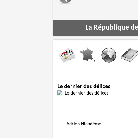
’en dessous par
La République de 
Le dernier des délices
Adrien Nicodème