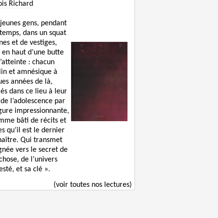
ois Richard
 jeunes gens, pendant
 temps, dans un squat
nes et de vestiges,
 en haut d’une butte
’atteinte : chacun
lin et amnésique à
ues années de là,
lés dans ce lieu à leur
 de l’adolescence par
igure impressionnante,
mme bâti de récits et
s qu’il est le dernier
naître. Qui transmet
gnée vers le secret de
chose, de l’univers
sté, et sa clé ».
(voir toutes nos lectures)