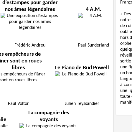
Franç
d’estampes pour garder
nos âmes légendaires
4 A.M.
« Des
notre
de rui
oublié
hors d
orphe
Frédéric Andreu
Paul Sunderland
quelq
es empêcheurs de
réveil
âner sont en roues
sortie
une f
libres
Le Piano de Bud Powell
un ho
langue
à con
une li
toute 
manife
Paul Voltor
Julien Teyssandier
La compagnie des
alie
voyants